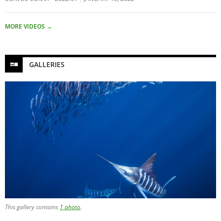
MORE VIDEOS
→
GALLERIES
This gallery contains
1 photo
.