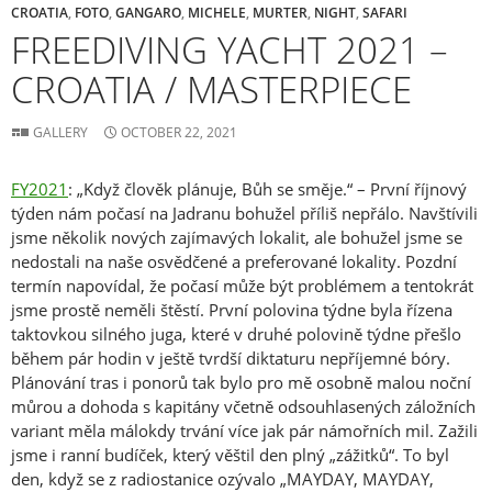
CROATIA
,
FOTO
,
GANGARO
,
MICHELE
,
MURTER
,
NIGHT
,
SAFARI
FREEDIVING YACHT 2021 –
CROATIA / MASTERPIECE
GALLERY
OCTOBER 22, 2021
FY2021
: „Když člověk plánuje, Bůh se směje.“ – První říjnový
týden nám počasí na Jadranu bohužel příliš nepřálo. Navštívili
jsme několik nových zajímavých lokalit, ale bohužel jsme se
nedostali na naše osvědčené a preferované lokality. Pozdní
termín napovídal, že počasí může být problémem a tentokrát
jsme prostě neměli štěstí. První polovina týdne byla řízena
taktovkou silného juga, které v druhé polovině týdne přešlo
během pár hodin v ještě tvrdší diktaturu nepříjemné bóry.
Plánování tras i ponorů tak bylo pro mě osobně malou noční
můrou a dohoda s kapitány včetně odsouhlasených záložních
variant měla málokdy trvání více jak pár námořních mil. Zažili
jsme i ranní budíček, který věštil den plný „zážitků“. To byl
den, když se z radiostanice ozývalo „MAYDAY, MAYDAY,