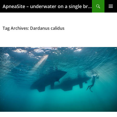
Skip
Search
ApneaSite – underwater on a single breath
to
content
PRIMAR
MENU
Tag Archives: Dardanus calidus