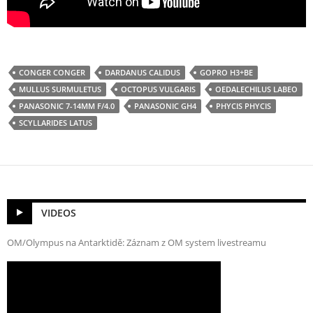
CONGER CONGER
DARDANUS CALIDUS
GOPRO H3+BE
MULLUS SURMULETUS
OCTOPUS VULGARIS
OEDALECHILUS LABEO
PANASONIC 7-14MM F/4.0
PANASONIC GH4
PHYCIS PHYCIS
SCYLLARIDES LATUS
VIDEOS
OM/Olympus na Antarktidě: Záznam z OM system livestreamu