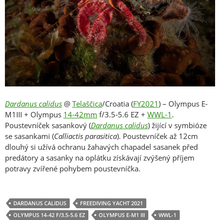
Dardanus calidus
@
Telaščica
/Croatia (
FY2021
) – Olympus E-
M1III + Olympus
14-42mm
f/3.5-5.6 EZ +
WWL-1
.
Poustevníček sasankový (
Dardanus calidus
) žijící v symbióze
se sasankami (
Calliactis parasitica
). Poustevníček až 12cm
dlouhý si užívá ochranu žahavých chapadel sasanek před
predátory a sasanky na oplátku získávají zvýšený příjem
potravy zvířené pohybem poustevníčka.
DARDANUS CALIDUS
FREEDIVING YACHT 2021
OLYMPUS 14-42 F/3.5-5.6 EZ
OLYMPUS E-M1 III
WWL-1