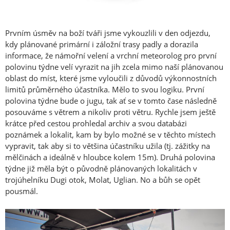
Prvním úsměv na boží tváři jsme vykouzlili v den odjezdu,
kdy plánované primární i záložní trasy padly a dorazila
informace, že námořní velení a vrchní meteorolog pro první
polovinu týdne velí vyrazit na jih zcela mimo naší plánovanou
oblast do míst, které jsme vyloučili z důvodů výkonnostních
limitů průměrného účastníka. Mělo to svou logiku. První
polovina týdne bude o jugu, tak ať se v tomto čase následně
posouváme s větrem a nikoliv proti větru. Rychle jsem ještě
krátce před cestou prohledal archiv a svou databázi
poznámek a lokalit, kam by bylo možné se v těchto místech
vypravit, tak aby si to většina účastníku užila (tj. zážitky na
mělčinách a ideálně v hloubce kolem 15m). Druhá polovina
týdne již měla být o původně plánovaných lokalitách v
trojúhelníku Dugi otok, Molat, Uglian. No a bůh se opět
pousmál.