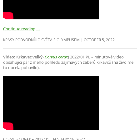
Continue reading
→
KRÁSY PODVODNÍHO SVĚTA S OLYMPUSEM
OCTOBER 5, 2022
Video: Krkavec velký
(
Corvus corax
) 2022/01 PL – minutové video
obsahující pár z mého pohledu zajímavých záběrů krkavců (na živo mě
to docela pobavilo).
CORVUS CORAX – 2022/01
JANUARY 18, 2022