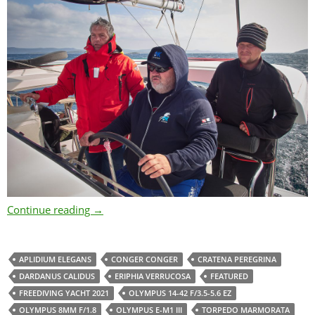
Freediving Yacht 2021 – Croatia / Masterpiece
Continue reading
→
APLIDIUM ELEGANS
CONGER CONGER
CRATENA PEREGRINA
DARDANUS CALIDUS
ERIPHIA VERRUCOSA
FEATURED
FREEDIVING YACHT 2021
OLYMPUS 14-42 F/3.5-5.6 EZ
OLYMPUS 8MM F/1.8
OLYMPUS E-M1 III
TORPEDO MARMORATA