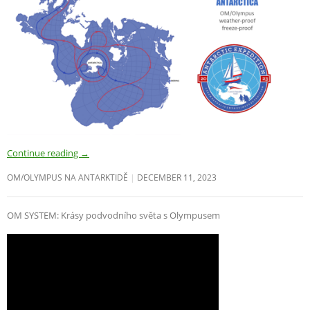
Continue reading
→
OM/OLYMPUS NA ANTARKTIDĚ
DECEMBER 11, 2023
OM SYSTEM: Krásy podvodního světa s Olympusem