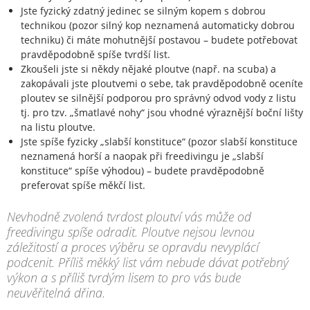
Jste fyzický zdatný jedinec se silným kopem s dobrou
technikou (pozor silný kop neznamená automaticky dobrou
techniku) či máte mohutnější postavou – budete potřebovat
pravděpodobně spíše tvrdší list.
Zkoušeli jste si někdy nějaké ploutve (např. na scuba) a
zakopávali jste ploutvemi o sebe, tak pravděpodobně oceníte
ploutev se silnější podporou pro správný odvod vody z listu
tj. pro tzv. „šmatlavé nohy“ jsou vhodné výraznější boční lišty
na listu ploutve.
Jste spíše fyzicky „slabší konstituce“ (pozor slabší konstituce
neznamená horší a naopak při freedivingu je „slabší
konstituce“ spíše výhodou) – budete pravděpodobně
preferovat spíše měkčí list.
Nevhodně zvolená tvrdost ploutví vás může od
freedivingu spíše odradit. Ploutve nejsou levnou
záležitostí a proces výběru se opravdu nevyplácí
podcenit. Příliš měkký list vám nebude dávat potřebný
výkon a s příliš tvrdým lisem to pro vás bude
neuvěřitelná dřina.