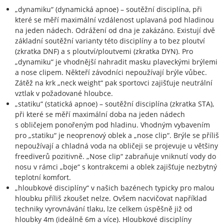
„dynamiku“ (dynamická apnoe) – soutěžní disciplína, při
které se měří maximální vzdálenost uplavaná pod hladinou
na jeden nádech. Odrážení od dna je zakázáno. Existují dvě
základní soutěžní varianty této disciplíny a to bez ploutví
(zkratka DNF) a s ploutví/ploutvemi (zkratka DYN). Pro
„dynamiku“ je vhodnější nahradit masku plaveckými brýlemi
a nose clipem. Někteří závodníci nepoužívají brýle vůbec.
Zátěž na krk „neck weight“ pak sportovci zajišťuje neutrální
vztlak v požadované hloubce.
„statiku“ (statická apnoe) – soutěžní disciplína (zkratka STA),
při které se měří maximální doba na jeden nádech
s obličejem ponořeným pod hladinu. Vhodným vybavením
pro „statiku“ je neoprenový oblek a „nose clip“. Brýle se příliš
nepoužívají a chladná voda na obličeji se projevuje u většiny
freediverů pozitivně. „Nose clip“ zabraňuje vniknutí vody do
nosu v rámci „boje“ s kontrakcemi a oblek zajišťuje nezbytný
teplotní komfort.
„hloubkové disciplíny“ v našich bazénech typicky pro malou
hloubku příliš zkoušet nelze. Ovšem nacvičovat například
techniky vyrovnávání tlaku, lze celkem úspěšně již od
hloubky 4m (ideálně 6m a více). Hloubkové disciplíny