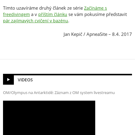
Tímto uzavíráme druhý článek ze série
Začínáme s
a v
se vám pokusíme představit
freedivingem
příštím článku
.
pár zajímavých cvičení v bazénu
Jan Kepič / ApneaSite – 8.4. 2017
VIDEOS
OM/Olympus na Antarktidě: Záznam z OM system livestreamu