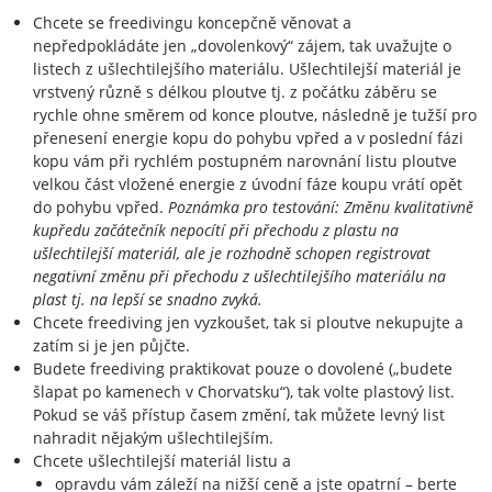
Chcete se freedivingu koncepčně věnovat a
nepředpokládáte jen „dovolenkový“ zájem, tak uvažujte o
listech z ušlechtilejšího materiálu. Ušlechtilejší materiál je
vrstvený různě s délkou ploutve tj. z počátku záběru se
rychle ohne směrem od konce ploutve, následně je tužší pro
přenesení energie kopu do pohybu vpřed a v poslední fázi
kopu vám při rychlém postupném narovnání listu ploutve
velkou část vložené energie z úvodní fáze koupu vrátí opět
do pohybu vpřed.
Poznámka pro testování: Změnu kvalitativně
kupředu začátečník nepocítí při přechodu z plastu na
ušlechtilejší materiál, ale je rozhodně schopen registrovat
negativní změnu při přechodu z ušlechtilejšího materiálu na
plast tj. na lepší se snadno zvyká.
Chcete freediving jen vyzkoušet, tak si ploutve nekupujte a
zatím si je jen půjčte.
Budete freediving praktikovat pouze o dovolené („budete
šlapat po kamenech v Chorvatsku“), tak volte plastový list.
Pokud se váš přístup časem změní, tak můžete levný list
nahradit nějakým ušlechtilejším.
Chcete ušlechtilejší materiál listu a
opravdu vám záleží na nižší ceně a jste opatrní – berte