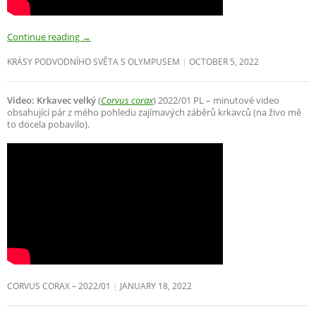
Continue reading
→
KRÁSY PODVODNÍHO SVĚTA S OLYMPUSEM
OCTOBER 5, 2022
Video: Krkavec velký
(
Corvus corax
) 2022/01 PL – minutové video
obsahující pár z mého pohledu zajímavých záběrů krkavců (na živo mě
to docela pobavilo).
CORVUS CORAX – 2022/01
JANUARY 18, 2022