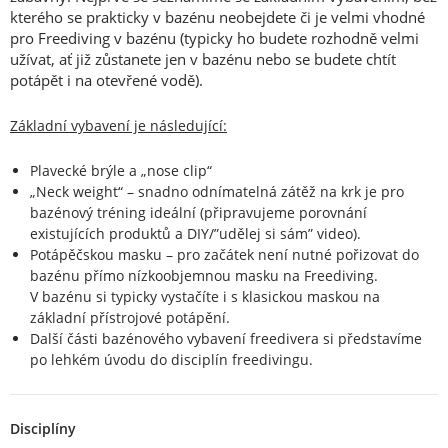
kterého se prakticky v bazénu neobejdete či je velmi vhodné
pro Freediving v bazénu (typicky ho budete rozhodně velmi
užívat, ať již zůstanete jen v bazénu nebo se budete chtít
potápět i na otevřené vodě).
Základní vybavení je následující:
Plavecké brýle a „nose clip“
„Neck weight“ – snadno odnímatelná zátěž na krk je pro
bazénový tréning ideální (připravujeme porovnání
existujících produktů a DIY/”udělej si sám” video).
Potápěčskou masku – pro začátek není nutné pořizovat do
bazénu přímo nízkoobjemnou masku na Freediving.
V bazénu si typicky vystačíte i s klasickou maskou na
základní přístrojové potápění.
Další části bazénového vybavení freedivera si představíme
po lehkém úvodu do disciplín freedivingu.
Disciplíny