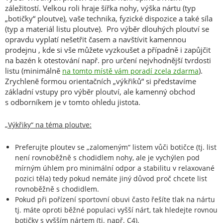
záležitostí. Velkou roli hraje šířka nohy, výška nártu (typ
„botičky“ ploutve), vaše technika, fyzické dispozice a také síla
(typ a materiál listu ploutve). Pro výběr dlouhých ploutví se
opravdu vyplatí nešetřit časem a navštívit kamennou
prodejnu , kde si vše můžete vyzkoušet a případně i zapůjčit
na bazén k otestování např. pro určení nejvhodnější tvrdosti
listu (minimálně
).
na tomto místě vám poradí zcela zdarma
Zrychleně formou orientačních „výkřiků“ si představíme
základní vstupy pro výběr ploutví, ale kamenný obchod
s odborníkem je v tomto ohledu jistota.
„Výkřiky“ na téma ploutve:
Preferujte ploutev se „zalomeným“ listem vůči botičce (tj. list
není rovnoběžně s chodidlem nohy, ale je vychýlen pod
mírným úhlem pro minimální odpor a stabilitu v relaxované
pozici těla) tedy pokud nemáte jiný důvod proč chcete list
rovnoběžně s chodidlem.
Pokud při pořízení sportovní obuvi často řešíte tlak na nártu
tj. máte oproti běžné populaci vyšší nárt, tak hledejte rovnou
botičky s vyšším nártem (tj. např. C4).