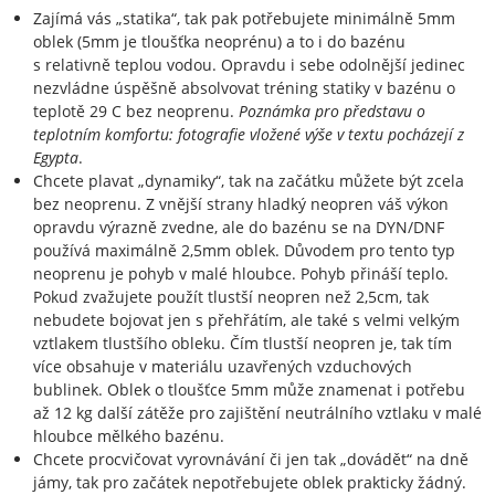
Zajímá vás „statika“, tak pak potřebujete minimálně 5mm
oblek (5mm je tloušťka neoprénu) a to i do bazénu
s relativně teplou vodou. Opravdu i sebe odolnější jedinec
nezvládne úspěšně absolvovat tréning statiky v bazénu o
teplotě 29 C bez neoprenu.
Poznámka pro představu o
teplotním komfortu: fotografie vložené výše v textu pocházejí z
Egypta
.
Chcete plavat „dynamiky“, tak na začátku můžete být zcela
bez neoprenu. Z vnější strany hladký neopren váš výkon
opravdu výrazně zvedne, ale do bazénu se na DYN/DNF
používá maximálně 2,5mm oblek. Důvodem pro tento typ
neoprenu je pohyb v malé hloubce. Pohyb přináší teplo.
Pokud zvažujete použít tlustší neopren než 2,5cm, tak
nebudete bojovat jen s přehřátím, ale také s velmi velkým
vztlakem tlustšího obleku. Čím tlustší neopren je, tak tím
více obsahuje v materiálu uzavřených vzduchových
bublinek. Oblek o tloušťce 5mm může znamenat i potřebu
až 12 kg další zátěže pro zajištění neutrálního vztlaku v malé
hloubce mělkého bazénu.
Chcete procvičovat vyrovnávání či jen tak „dovádět“ na dně
jámy, tak pro začátek nepotřebujete oblek prakticky žádný.