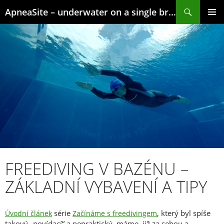
Skip
Search
ApneaSite – underwater on a single breath
to
content
PRIMAR
MENU
FREEDIVING V BAZÉNU –
ZÁKLADNÍ VYBAVENÍ A TIPY
série
, který byl spíše
Úvodní článek
Začínáme s freedivingem
takový „povídací“ a nepraktický, máme již za sebou a