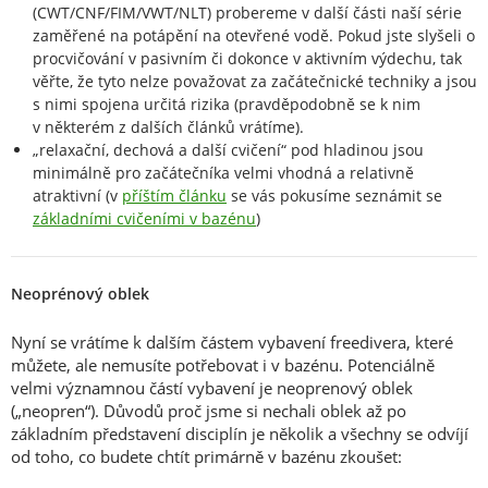
(CWT/CNF/FIM/VWT/NLT) probereme v další části naší série
zaměřené na potápění na otevřené vodě. Pokud jste slyšeli o
procvičování v pasivním či dokonce v aktivním výdechu, tak
věřte, že tyto nelze považovat za začátečnické techniky a jsou
s nimi spojena určitá rizika (pravděpodobně se k nim
v některém z dalších článků vrátíme).
„relaxační, dechová a další cvičení“ pod hladinou jsou
minimálně pro začátečníka velmi vhodná a relativně
atraktivní (v
příštím článku
se vás pokusíme seznámit se
základními cvičeními v bazénu
)
Neoprénový oblek
Nyní se vrátíme k dalším částem vybavení freedivera, které
můžete, ale nemusíte potřebovat i v bazénu. Potenciálně
velmi významnou částí vybavení je neoprenový oblek
(„neopren“). Důvodů proč jsme si nechali oblek až po
základním představení disciplín je několik a všechny se odvíjí
od toho, co budete chtít primárně v bazénu zkoušet: