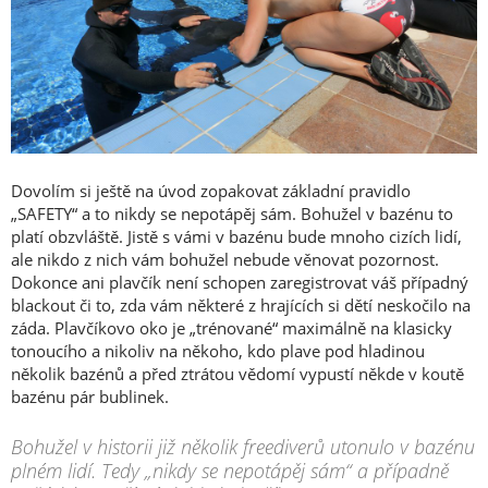
Dovolím si ještě na úvod zopakovat základní pravidlo
„SAFETY“ a to nikdy se nepotápěj sám. Bohužel v bazénu to
platí obzvláště. Jistě s vámi v bazénu bude mnoho cizích lidí,
ale nikdo z nich vám bohužel nebude věnovat pozornost.
Dokonce ani plavčík není schopen zaregistrovat váš případný
blackout či to, zda vám některé z hrajících si dětí neskočilo na
záda. Plavčíkovo oko je „trénované“ maximálně na klasicky
tonoucího a nikoliv na někoho, kdo plave pod hladinou
několik bazénů a před ztrátou vědomí vypustí někde v koutě
bazénu pár bublinek.
Bohužel v historii již několik freediverů utonulo v bazénu
plném lidí. Tedy „nikdy se nepotápěj sám“ a případně