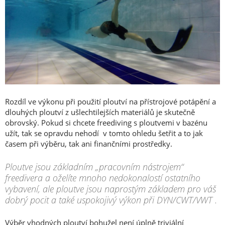
Rozdíl ve výkonu při použití ploutví na přístrojové potápění a
dlouhých ploutví z ušlechtilejších materiálů je skutečně
obrovský. Pokud si chcete freediving s ploutvemi v bazénu
užít, tak se opravdu nehodí v tomto ohledu šetřit a to jak
časem při výběru, tak ani finančními prostředky.
Ploutve jsou základním „pracovním nástrojem“
freedivera a oželíte mnoho nedokonalostí ostatního
vybavení, ale ploutve jsou naprostým základem pro váš
dobrý pocit a také uspokojivý výkon při DYN/CWT/VWT .
Výběr vhodných ploutví bohužel není úplně triviální