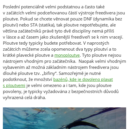
Poslední potenciálně velmi podstatnou a často také
v začátcích velmi podceňovanou částí výstroje freedivera jsou
ploutve. Pokud se chcete věnovat pouze DNF (dynamika bez
ploutví) nebo STA (statika), tak ploutve nepotřebujete, ale
většina začátečníků právě tyto dvě disciplíny nemá příliš
v lásce a až časem jako zkušenější freediveři se k nim vracejí.
Ploutve tedy typicky budete potřebovat. V naprostých
začátcích můžeme zcela opomenout dva typy ploutví a to
krátké plavecké ploutve a
. Tyto ploutve nejsou
monoploutve
nástrojem vhodným pro začátečníka. Naopak velmi vhodným
vybavením až možná základním nástrojem freedivera jsou
dlouhé ploutve tzv. „bifiny“. Samozřejmě je nutné
podotknout, že množství
bazénů, kde je dovoleno plavat
je velmi omezeno a i tam, kde jsou ploutve
s ploutvemi
povoleny, je typicky vyžadována z bezpečnostních důvodů
vyhrazená celá dráha.