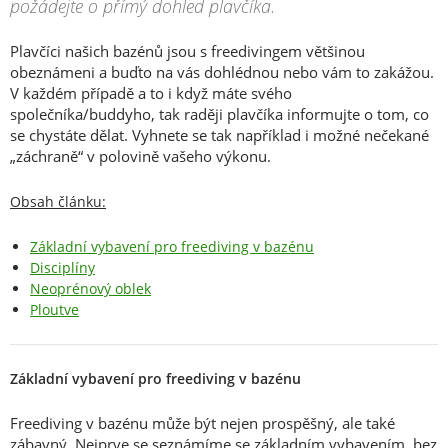
požádejte o přímý dohled plavčíka.
Plavčíci našich bazénů jsou s freedivingem většinou
obeznámeni a buďto na vás dohlédnou nebo vám to zakážou.
V každém případě a to i když máte svého
společníka/buddyho, tak raději plavčíka informujte o tom, co
se chystáte dělat. Vyhnete se tak například i možné nečekané
„záchraně“ v polovině vašeho výkonu.
Obsah článku:
Základní vybavení pro freediving v bazénu
Disciplíny
Neoprénový oblek
Ploutve
Základní vybavení pro freediving v bazénu
Freediving v bazénu může být nejen prospěšný, ale také
zábavný. Nejprve se seznámíme se základním vybavením, bez