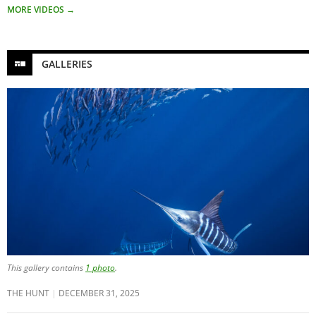
MORE VIDEOS
→
GALLERIES
This gallery contains
1 photo
.
THE HUNT
DECEMBER 31, 2025