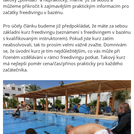
můžeme přikročit k zajímavějším praktickým informacím pro
začátky freedivingu v bazénu.
Pro účely článku budeme již předpokládat, že máte za sebou
základní kurz freedivingu (seznámení s freedivingem v bazénu
s kvalifikovaným instruktorem). Pokud jste kurz zatím
neabsolvovali, tak to prosím velmi vážně zvažte. Domnívám
se, že úvodní kurz je tím nejdůležitějším, co vás může při
řízeném vzdělávání v rámci freedivingu potkat. Takový kurz
má nejlepší poměr cena/čas/přínos prakticky pro každého
začátečníka.