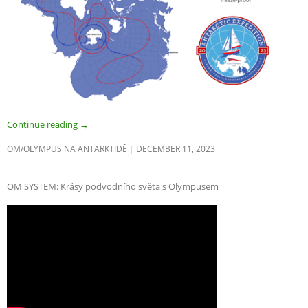
Continue reading
→
OM/OLYMPUS NA ANTARKTIDĚ
DECEMBER 11, 2023
OM SYSTEM: Krásy podvodního světa s Olympusem