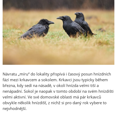
Návratu „míru“ do lokality přispívá i časový posun hnízdních
fází mezi krkavcem a sokolem. Krkavci jsou typicky během
března, kdy sedí na násadě, v okolí hnízda velmi tiší a
nenápadní. Sokol je naopak v tomto období na svém hnízdišti
velmi aktivní. Ve své domovské oblasti má pár krkavců
obvykle několik hnízdišť, z nichž si pro daný rok vybere to
nejvhodnější.