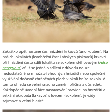
Zakrátko opět nastane čas hnízdění krkavců (únor-duben). Na
našich lokalitách (levobřežní část Labských pískovců) krkavci
při hnízdění často sdílí lokalitu se sokolem stěhovavým (
Falco
peregrinus
) ať již se jedná o sdílení z důvodu nouze
nedostatečného množství vhodných hnízdišť nebo společné
využívání dočasně chráněných ploch v okolí hnízd sokola. V
tomto ohledu se velmi snadno zamění příčina a důsledek.
Každopádně úvodní fáze nastavování pravidel na hnízdišti a
setkání akrobata (krkavce) s lovcem (sokolem), je vždy
zajímavé a velmi hlasité.