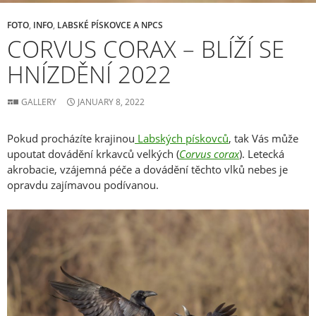
FOTO
,
INFO
,
LABSKÉ PÍSKOVCE A NPCS
CORVUS CORAX – BLÍŽÍ SE
HNÍZDĚNÍ 2022
GALLERY
JANUARY 8, 2022
Pokud procházíte krajinou
Labských pískovců
, tak Vás může
upoutat dovádění krkavců velkých (
Corvus corax
). Letecká
akrobacie, vzájemná péče a dovádění těchto vlků nebes je
opravdu zajímavou podívanou.