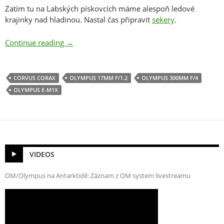
Zatím tu na Labských pískovcích máme alespoň ledové
krajinky nad hladinou. Nastal čas připravit
sekery
.
Ice Freediving 2020?
Continue reading
→
CORVUS CORAX
OLYMPUS 17MM F/1.2
OLYMPUS 300MM F/4
OLYMPUS E-M1X
VIDEOS
OM/Olympus na Antarktidě: Záznam z OM system livestreamu