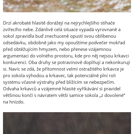
Drzí akrobaté hlasitě dorážejí na nejrychlejšího stíhače
zvířecího nebe. Zdánlivě celá situace vypadá vyrovnaně a
sokol zpravidla buď znechuceně opustí svou oblíbenou
odsedávku, obdobně jako my opouštíme podvečer mokřad
před obtěžujícím hmyzem, nebo přenese vzájemnou
argumentaci do volného prostoru, kde pro něj nejsou krkavci
konkurencí. Oba druhy se potravinově doplňují a nekonkurují
si. Navíc se zdá, že přítomnost velmi ostražitého krkavce je
pro sokola výhodou a krkavec, tak potenciálně plní roli
systému včasné výstrahy před blížícím se nebezpečím.
Odvaha krkavců a vzájemné hlasité vyříkávání si pravidel
většinou končí s návratem větší samice sokola „z dovolené“
na hnízdo.