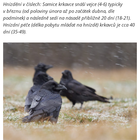
Hnízdění v číslech: Samice krkavce snáší vejce (4-6) typicky
v březnu (od poloviny února až po začátek dubna, dle
podmínek) a následně sedí na násadě přibližně 20 dní (18-21).
Hnízdní péče (délka pobytu mláďat na hnízdě) krkavců je cca 40
dní (35-49).