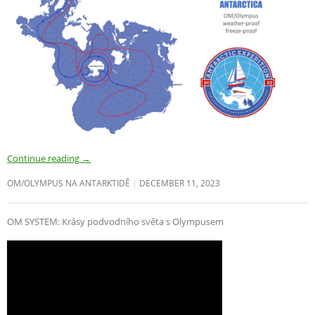
Continue reading
→
OM/OLYMPUS NA ANTARKTIDĚ
DECEMBER 11, 2023
OM SYSTEM: Krásy podvodního světa s Olympusem