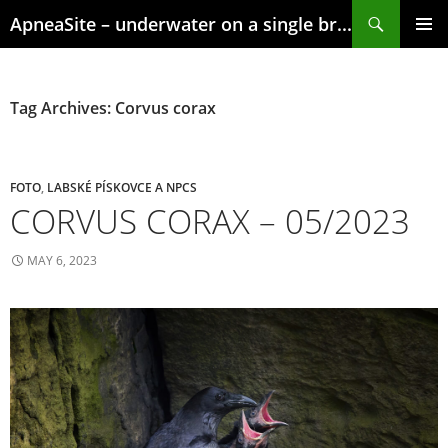
Skip
Search
ApneaSite – underwater on a single breath
to
content
PRIMAR
MENU
Tag Archives: Corvus corax
FOTO
,
LABSKÉ PÍSKOVCE A NPCS
CORVUS CORAX – 05/2023
MAY 6, 2023