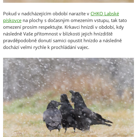
Pokud v nadcházejícím období narazíte v
CHKO Labské
pískovce
na plochy s dočasným omezením vstupu, tak tato
omezení prosím respektujte. Krkavci hnízdí v období, kdy
následně Vaše přítomnost v blízkosti jejich hnízdiště
pravděpodobně donutí samici opustit hnízdo a následně
dochází velmi rychle k prochládání vajec.