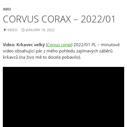
INFO
CORVUS CORAX – 2022/01
VIDEO
JANUARY 18, 2022
Video: Krkavec velký
(
Corvus corax
) 2022/01 PL – minutové
video obsahující pár z mého pohledu zajímavých záběrů
krkavců (na živo mě to docela pobavilo).