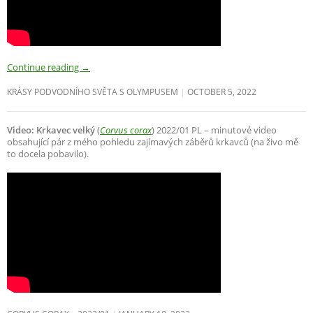
Continue reading
→
KRÁSY PODVODNÍHO SVĚTA S OLYMPUSEM
OCTOBER 5, 2022
Video: Krkavec velký
(
Corvus corax
) 2022/01 PL – minutové video
obsahující pár z mého pohledu zajímavých záběrů krkavců (na živo mě
to docela pobavilo).