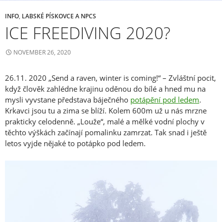
INFO
,
LABSKÉ PÍSKOVCE A NPCS
ICE FREEDIVING 2020?
NOVEMBER 26, 2020
26.11. 2020 „Send a raven, winter is coming!“ – Zvláštní pocit,
když člověk zahlédne krajinu oděnou do bílé a hned mu na
mysli vyvstane představa báječného
potápění pod ledem
.
Krkavci jsou tu a zima se blíží. Kolem 600m už u nás mrzne
prakticky celodenně. „Louže“, malé a mělké vodní plochy v
těchto výškách začínají pomalinku zamrzat. Tak snad i ještě
letos vyjde nějaké to potápko pod ledem.