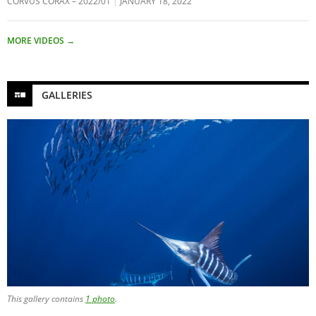
CORVUS CORAX – 2022/01
JANUARY 18, 2022
MORE VIDEOS
→
GALLERIES
This gallery contains
1 photo
.