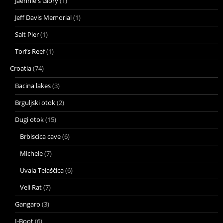
Jaennie's Glory
(1)
Jeff Davis Memorial
(1)
Salt Pier
(1)
Tori’s Reef
(1)
Croatia
(74)
Bacina lakes
(3)
Brguljski otok
(2)
Dugi otok
(15)
Brbiscica cave
(6)
Michele
(7)
Uvala Telaščica
(6)
Veli Rat
(7)
Gangaro
(3)
I-Boot
(6)