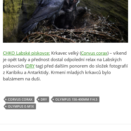
CHKO Labské pískovce:
Krkavec velký (
Corvus corax
) – víkend
je opět tady a přednost dostal odpolední relax na Labských
pískovcích (
DRY
tag) před dalším ponorem do složek fotografií
z Karibiku a Antarktidy. Krmení mladých krkavců bylo
balzámem na duši.
CORVUS CORAX
DRY
OLYMPUS 150-400MM F/4.5
OLYMPUS E-M1X