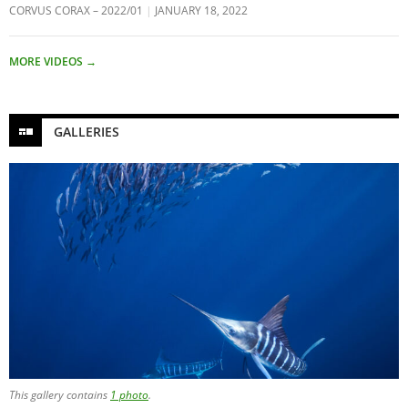
CORVUS CORAX – 2022/01
JANUARY 18, 2022
MORE VIDEOS
→
GALLERIES
This gallery contains
1 photo
.