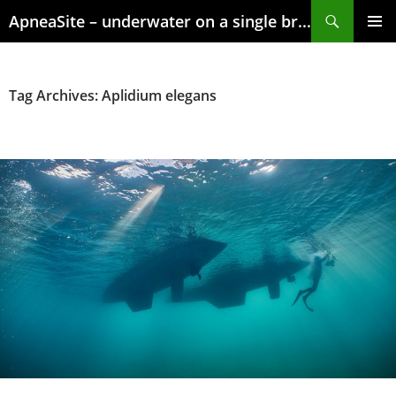
Skip
Search
ApneaSite – underwater on a single breath
to
content
PRIMAR
MENU
Tag Archives: Aplidium elegans