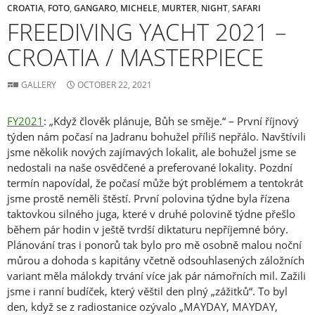
CROATIA
,
FOTO
,
GANGARO
,
MICHELE
,
MURTER
,
NIGHT
,
SAFARI
FREEDIVING YACHT 2021 –
CROATIA / MASTERPIECE
GALLERY
OCTOBER 22, 2021
FY2021
: „Když člověk plánuje, Bůh se směje.“ – První říjnový
týden nám počasí na Jadranu bohužel příliš nepřálo. Navštívili
jsme několik nových zajímavých lokalit, ale bohužel jsme se
nedostali na naše osvědčené a preferované lokality. Pozdní
termín napovídal, že počasí může být problémem a tentokrát
jsme prostě neměli štěstí. První polovina týdne byla řízena
taktovkou silného juga, které v druhé polovině týdne přešlo
během pár hodin v ještě tvrdší diktaturu nepříjemné bóry.
Plánování tras i ponorů tak bylo pro mě osobně malou noční
můrou a dohoda s kapitány včetně odsouhlasených záložních
variant měla málokdy trvání více jak pár námořních mil. Zažili
jsme i ranní budíček, který věštil den plný „zážitků“. To byl
den, když se z radiostanice ozývalo „MAYDAY, MAYDAY,