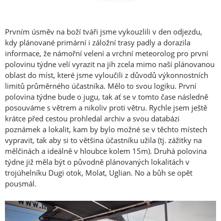
Prvním úsměv na boží tváři jsme vykouzlili v den odjezdu,
kdy plánované primární i záložní trasy padly a dorazila
informace, že námořní velení a vrchní meteorolog pro první
polovinu týdne velí vyrazit na jih zcela mimo naší plánovanou
oblast do míst, které jsme vyloučili z důvodů výkonnostních
limitů průměrného účastníka. Mělo to svou logiku. První
polovina týdne bude o jugu, tak ať se v tomto čase následně
posouváme s větrem a nikoliv proti větru. Rychle jsem ještě
krátce před cestou prohledal archiv a svou databázi
poznámek a lokalit, kam by bylo možné se v těchto místech
vypravit, tak aby si to většina účastníku užila (tj. zážitky na
mělčinách a ideálně v hloubce kolem 15m). Druhá polovina
týdne již měla být o původně plánovaných lokalitách v
trojúhelníku Dugi otok, Molat, Uglian. No a bůh se opět
pousmál.