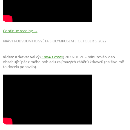
Continue reading
→
KRÁSY PODVODNÍHO SVĚTA S OLYMPUSEM
OCTOBER 5, 2022
Video: Krkavec velký
(
Corvus corax
) 2022/01 PL – minutové video
obsahující pár z mého pohledu zajímavých záběrů krkavců (na živo mě
to docela pobavilo).