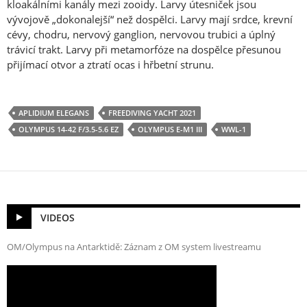
kloakálními kanály mezi zooidy. Larvy útesniček jsou
vývojově „dokonalejší“ než dospělci. Larvy mají srdce, krevní
cévy, chodru, nervový ganglion, nervovou trubici a úplný
trávicí trakt. Larvy při metamorfóze na dospělce přesunou
přijímací otvor a ztratí ocas i hřbetní strunu.
APLIDIUM ELEGANS
FREEDIVING YACHT 2021
OLYMPUS 14-42 F/3.5-5.6 EZ
OLYMPUS E-M1 III
WWL-1
VIDEOS
OM/Olympus na Antarktidě: Záznam z OM system livestreamu