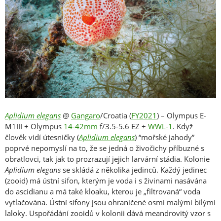
Aplidium elegans
@
Gangaro
/Croatia (
FY2021
) – Olympus E-
M1III + Olympus
14-42mm
f/3.5-5.6 EZ +
WWL-1
. Když
člověk vidí útesničky (
Aplidium elegans
) “mořské jahody”
poprvé nepomyslí na to, že se jedná o živočichy příbuzné s
obratlovci, tak jak to prozrazují jejich larvární stádia. Kolonie
Aplidium elegans
se skládá z několika jedinců. Každý jedinec
(zooid) má ústní sifon, kterým je voda i s živinami nasávána
do ascidianu a má také kloaku, kterou je „filtrovaná“ voda
vytlačována. Ústní sifony jsou ohraničené osmi malými bílými
laloky. Uspořádání zooidů v kolonii dává meandrovitý vzor s