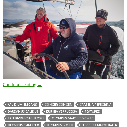
Freediving Yacht 2021 – Croatia / Masterpiece
Continue reading
→
APLIDIUM ELEGANS
CONGER CONGER
CRATENA PEREGRINA
DARDANUS CALIDUS
ERIPHIA VERRUCOSA
FEATURED
FREEDIVING YACHT 2021
OLYMPUS 14-42 F/3.5-5.6 EZ
OLYMPUS 8MM F/1.8
OLYMPUS E-M1 III
TORPEDO MARMORATA