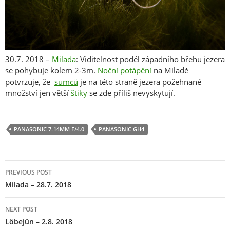
30.7. 2018 –
Milada
: Viditelnost podél západního břehu jezera
se pohybuje kolem 2-3m.
Noční potápění
na Miladě
potvrzuje, že
sumců
je na této straně jezera požehnané
množství jen větší
štiky
se zde příliš nevyskytují.
PANASONIC 7-14MM F/4.0
PANASONIC GH4
Post
PREVIOUS POST
navigation
Milada – 28.7. 2018
NEXT POST
Löbejün – 2.8. 2018