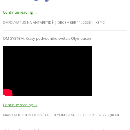
Continue reading
→
OM/OLYMPUS NA ANTARKTIDĚ
DECEMBER 11, 2023
JKEPIC
OM SYSTEM: Krásy podvodního světa s Olympusem
Continue reading
→
KRÁSY PODVODNÍHO SVĚTA S OLYMPUSEM
OCTOBER 5, 2022
JKEPIC