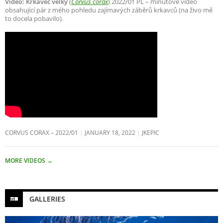
Video: Krkavec velký
(
Corvus corax
) 2022/01 PL – minutové video
obsahující pár z mého pohledu zajímavých záběrů krkavců (na živo mě
to docela pobavilo).
CORVUS CORAX – 2022/01
JANUARY 18, 2022
JKEPIC
MORE VIDEOS
→
GALLERIES