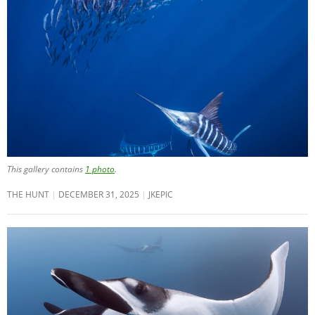
This gallery contains
1 photo
.
THE HUNT
DECEMBER 31, 2025
JKEPIC