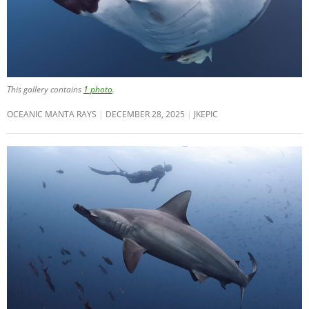
This gallery contains
1 photo
.
OCEANIC MANTA RAYS
DECEMBER 28, 2025
JKEPIC