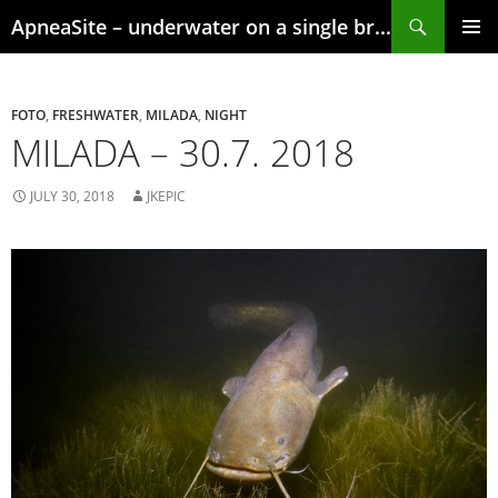
Skip
Search
ApneaSite – underwater on a single breath
to
content
PRIMAR
MENU
FOTO
,
FRESHWATER
,
MILADA
,
NIGHT
MILADA – 30.7. 2018
JULY 30, 2018
JKEPIC