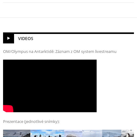
VIDEOS
OM/Olympus na Antarktidě: Záznam z OM system livestreamu
Prezentace (jednotlivé snímky):