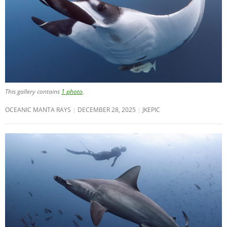
This gallery contains
1 photo
.
OCEANIC MANTA RAYS
DECEMBER 28, 2025
JKEPIC