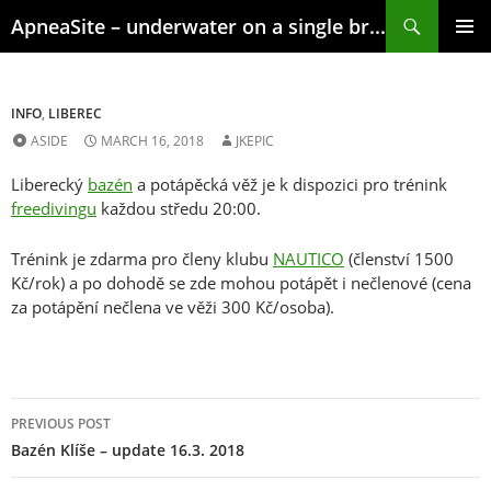
Skip
Search
ApneaSite – underwater on a single breath
to
content
PRIMAR
MENU
INFO
,
LIBEREC
ASIDE
MARCH 16, 2018
JKEPIC
Liberecký
bazén
a potápěcká věž je k dispozici pro trénink
freedivingu
každou středu 20:00.
Trénink je zdarma pro členy klubu
NAUTICO
(členství 1500
Kč/rok) a po dohodě se zde mohou potápět i nečlenové (cena
za potápění nečlena ve věži 300 Kč/osoba).
Post
PREVIOUS POST
navigation
Bazén Klíše – update 16.3. 2018