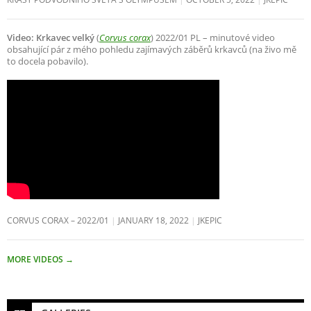
Video: Krkavec velký
(
Corvus corax
) 2022/01 PL – minutové video
obsahující pár z mého pohledu zajímavých záběrů krkavců (na živo mě
to docela pobavilo).
CORVUS CORAX – 2022/01
JANUARY 18, 2022
JKEPIC
MORE VIDEOS
→