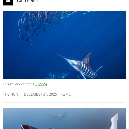
GALLERIES
This gallery contains
1 photo
.
THE HUNT
DECEMBER 31, 2025
JKEPIC