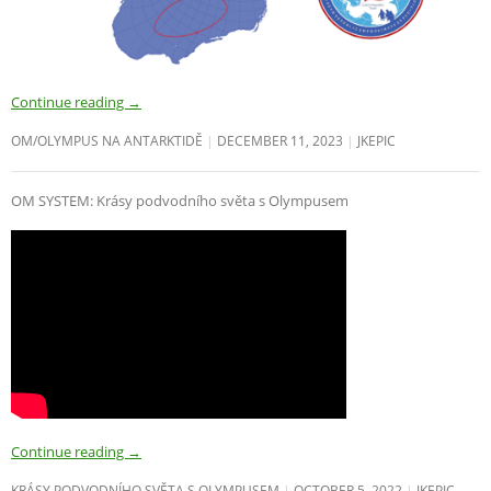
Continue reading
→
OM/OLYMPUS NA ANTARKTIDĚ
DECEMBER 11, 2023
JKEPIC
OM SYSTEM: Krásy podvodního světa s Olympusem
Continue reading
→
KRÁSY PODVODNÍHO SVĚTA S OLYMPUSEM
OCTOBER 5, 2022
JKEPIC