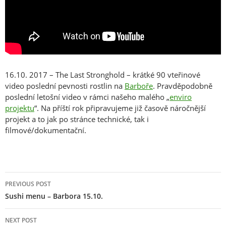
16.10. 2017 – The Last Stronghold – krátké 90 vteřinové
video poslední pevnosti rostlin na
Barboře
. Pravděpodobně
poslední letošní video v rámci našeho malého „
enviro
projektu
“. Na příští rok připravujeme již časově náročnější
projekt a to jak po stránce technické, tak i
filmové/dokumentační.
Post
PREVIOUS POST
navigation
Sushi menu – Barbora 15.10.
NEXT POST