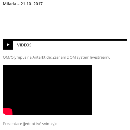
Milada – 21.10. 2017
VIDEOS
OM/Olympus na Antarktidě: Záznam z OM system livestreamu
Prezentace (jednotlivé snímky):