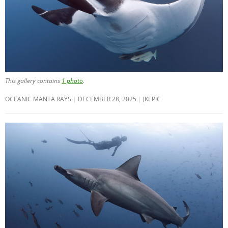
This gallery contains
1 photo
.
OCEANIC MANTA RAYS
DECEMBER 28, 2025
JKEPIC