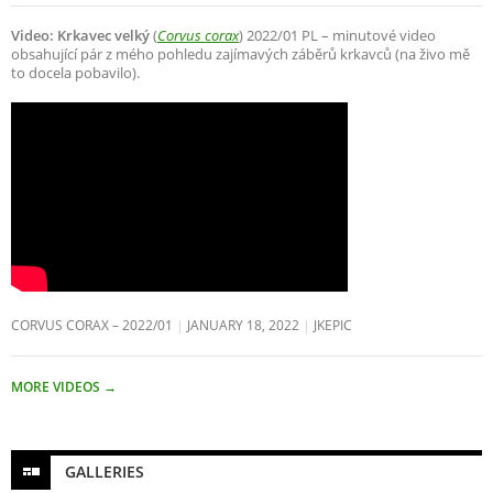
Video: Krkavec velký
(
Corvus corax
) 2022/01 PL – minutové video
obsahující pár z mého pohledu zajímavých záběrů krkavců (na živo mě
to docela pobavilo).
CORVUS CORAX – 2022/01
JANUARY 18, 2022
JKEPIC
MORE VIDEOS
→
GALLERIES