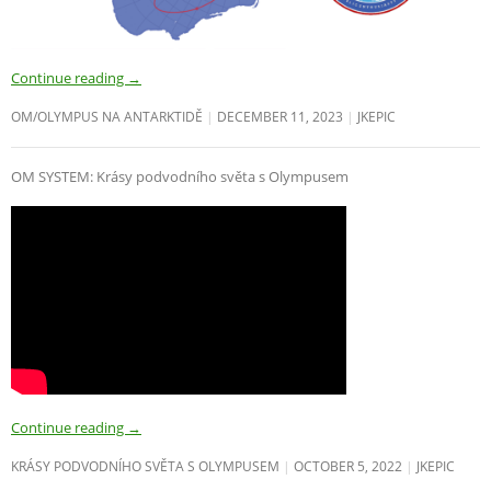
Continue reading
→
OM/OLYMPUS NA ANTARKTIDĚ
DECEMBER 11, 2023
JKEPIC
OM SYSTEM: Krásy podvodního světa s Olympusem
Continue reading
→
KRÁSY PODVODNÍHO SVĚTA S OLYMPUSEM
OCTOBER 5, 2022
JKEPIC