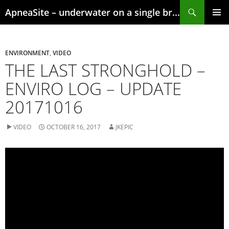
Skip
Search
ApneaSite – underwater on a single breath
to
content
PRIMAR
MENU
ENVIRONMENT
,
VIDEO
THE LAST STRONGHOLD –
ENVIRO LOG – UPDATE
20171016
VIDEO
OCTOBER 16, 2017
JKEPIC