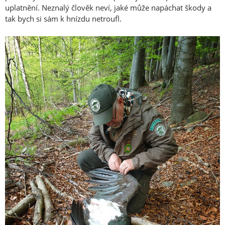
uplatnění. Neznalý člověk neví, jaké může napáchat škody a
tak bych si sám k hnízdu netroufl.