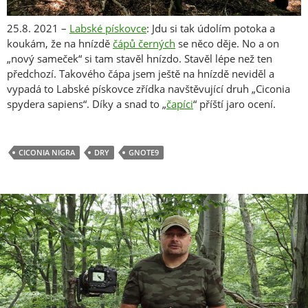
25.8. 2021 –
Labské pískovce
: Jdu si tak údolím potoka a
koukám, že na hnízdě
čápů černých
se něco děje. No a on
„nový sameček“ si tam stavěl hnízdo. Stavěl lépe než ten
předchozí. Takového čápa jsem ještě na hnízdě neviděl a
vypadá to Labské pískovce zřídka navštěvující druh „Ciconia
spydera sapiens“. Díky a snad to „
čapíci
“ příští jaro ocení.
CICONIA NIGRA
DRY
GNOTE9