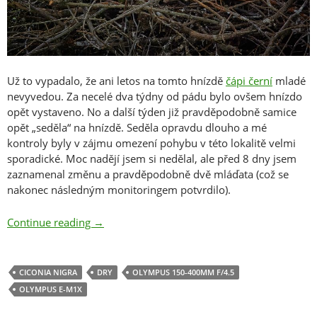
Už to vypadalo, že ani letos na tomto hnízdě
čápi černí
mladé
nevyvedou. Za necelé dva týdny od pádu bylo ovšem hnízdo
opět vystaveno. No a další týden již pravděpodobně samice
opět „seděla“ na hnízdě. Seděla opravdu dlouho a mé
kontroly byly v zájmu omezení pohybu v této lokalitě velmi
sporadické. Moc nadějí jsem si nedělal, ale před 8 dny jsem
zaznamenal změnu a pravděpodobně dvě mláďata (což se
nakonec následným monitoringem potvrdilo).
Labské pískovce – 07/2021
Continue reading
→
CICONIA NIGRA
DRY
OLYMPUS 150-400MM F/4.5
OLYMPUS E-M1X