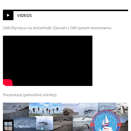
VIDEOS
OM/Olympus na Antarktidě: Záznam z OM system livestreamu
Prezentace (jednotlivé snímky):