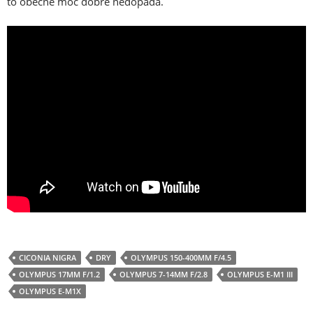
to obecně moc dobře nedopadá.
CICONIA NIGRA
DRY
OLYMPUS 150-400MM F/4.5
OLYMPUS 17MM F/1.2
OLYMPUS 7-14MM F/2.8
OLYMPUS E-M1 III
OLYMPUS E-M1X