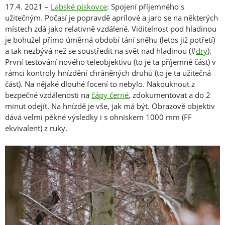
17.4. 2021 –
Labské pískovce
: Spojení příjemného s
užitečným. Počasí je popravdě aprílové a jaro se na některých
místech zdá jako relativně vzdálené. Viditelnost pod hladinou
je bohužel přímo úměrná období tání sněhu (letos již potřetí)
a tak nezbývá než se soustředit na svět nad hladinou (#
dry
).
První testování nového teleobjektivu (to je ta příjemné část) v
rámci kontroly hnízdění chráněných druhů (to je ta užitečná
část). Na nějaké dlouhé focení to nebylo. Nakouknout z
bezpečné vzdálenosti na
čápy černé
, zdokumentovat a do 2
minut odejít. Na hnízdě je vše, jak má být. Obrazově objektiv
dává velmi pěkné výsledky i s ohniskem 1000 mm (FF
ekvivalent) z ruky.