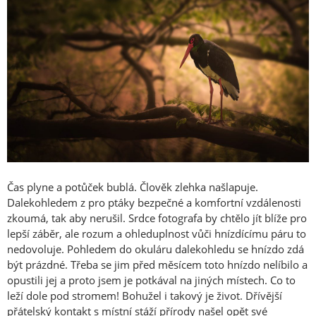
Čas plyne a potůček bublá. Člověk zlehka našlapuje.
Dalekohledem z pro ptáky bezpečné a komfortní vzdálenosti
zkoumá, tak aby nerušil. Srdce fotografa by chtělo jít blíže pro
lepší záběr, ale rozum a ohleduplnost vůči hnízdícímu páru to
nedovoluje. Pohledem do okuláru dalekohledu se hnízdo zdá
být prázdné. Třeba se jim před měsícem toto hnízdo nelíbilo a
opustili jej a proto jsem je potkával na jiných místech. Co to
leží dole pod stromem! Bohužel i takový je život. Dřívější
přátelský kontakt s místní stáží přírody našel opět své