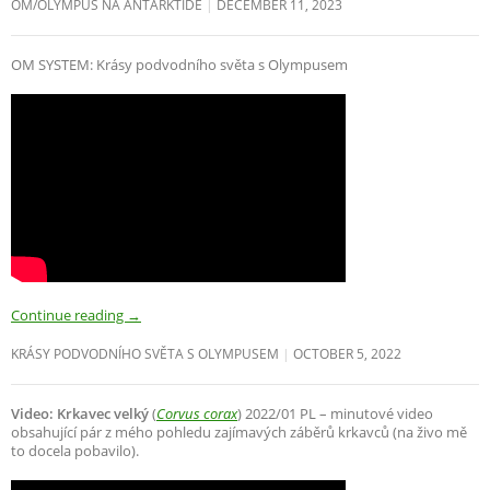
OM/OLYMPUS NA ANTARKTIDĚ
DECEMBER 11, 2023
OM SYSTEM: Krásy podvodního světa s Olympusem
Continue reading
→
KRÁSY PODVODNÍHO SVĚTA S OLYMPUSEM
OCTOBER 5, 2022
Video: Krkavec velký
(
Corvus corax
) 2022/01 PL – minutové video
obsahující pár z mého pohledu zajímavých záběrů krkavců (na živo mě
to docela pobavilo).