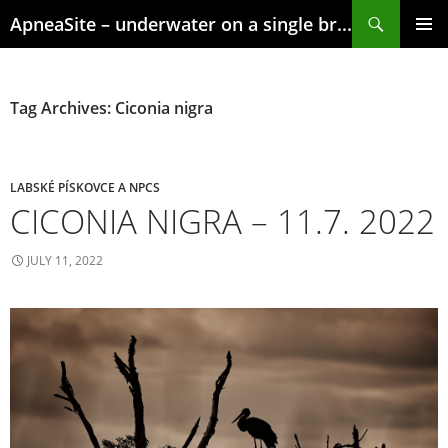
Skip
Search
ApneaSite – underwater on a single breath
to
content
PRIMAR
MENU
Tag Archives: Ciconia nigra
LABSKÉ PÍSKOVCE A NPCS
CICONIA NIGRA – 11.7. 2022
JULY 11, 2022