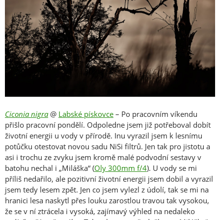
Ciconia nigra
@
Labské pískovce
– Po pracovním víkendu
přišlo pracovní pondělí. Odpoledne jsem již potřeboval dobít
životní energii u vody v přírodě. Inu vyrazil jsem k lesnímu
potůčku otestovat novou sadu NiSi filtrů. Jen tak pro jistotu a
asi i trochu ze zvyku jsem kromě malé podvodní sestavy v
batohu nechal i „Miláška“ (
Oly 300mm f/4
). U vody se mi
příliš nedařilo, ale pozitivní životní energii jsem dobil a vyrazil
jsem tedy lesem zpět. Jen co jsem vylezl z údolí, tak se mi na
hranici lesa naskytl přes louku zarostlou travou tak vysokou,
že se v ní ztrácela i vysoká, zajímavý výhled na nedaleko