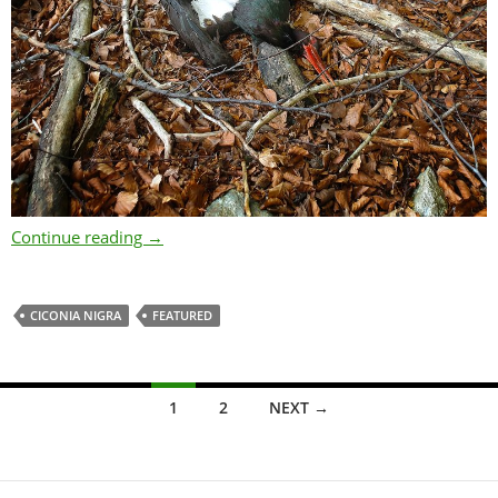
Smutný příběh jednoho hnízda
Continue reading
→
CICONIA NIGRA
FEATURED
Posts
1
2
NEXT →
navigation