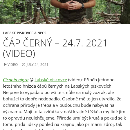
LABSKÉ PÍSKOVCE A NPCS
ČÁP ČERNÝ – 24.7. 2021
(VIDEO)
VIDEO
JULY 24, 2021
Ciconia nigra
@
Labské pískovce
(video): Příběh jednoho
letošního hnízda čápů černých na Labských pískovcích.
Nejprve to vypadalo po vší té smůle na malý zázrak, ale
bohužel to dobře nedopadlo. Osobně mě to jen utvrdilo, že
ochrana přírody je třeba a v budoucnu bude nabývat na
významu. Mají to ta zvířátka v naší krajině těžké a my lidé jim
to opravdu neulehčujeme. Příroda umí být krutá a pokud se k
tomu přidá lidský pohled na krajinu jako primární zdroj, tak