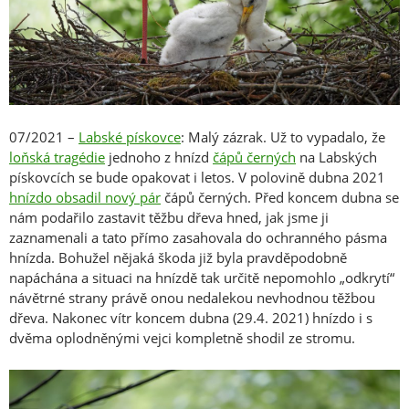
07/2021 –
Labské pískovce
: Malý zázrak. Už to vypadalo, že
loňská tragédie
jednoho z hnízd
čápů černých
na Labských
pískovcích se bude opakovat i letos. V polovině dubna 2021
hnízdo obsadil nový pár
čápů černých. Před koncem dubna se
nám podařilo zastavit těžbu dřeva hned, jak jsme ji
zaznamenali a tato přímo zasahovala do ochranného pásma
hnízda. Bohužel nějaká škoda již byla pravděpodobně
napáchána a situaci na hnízdě tak určitě nepomohlo „odkrytí“
návětrné strany právě onou nedalekou nevhodnou těžbou
dřeva. Nakonec vítr koncem dubna (29.4. 2021) hnízdo i s
dvěma oplodněnými vejci kompletně shodil ze stromu.