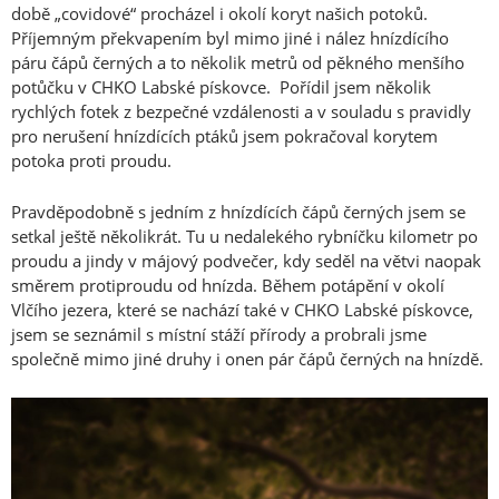
době „covidové“ procházel i okolí koryt našich potoků.
Příjemným překvapením byl mimo jiné i nález hnízdícího
páru čápů černých a to několik metrů od pěkného menšího
potůčku v CHKO Labské pískovce. Pořídil jsem několik
rychlých fotek z bezpečné vzdálenosti a v souladu s pravidly
pro nerušení hnízdících ptáků jsem pokračoval korytem
potoka proti proudu.
Pravděpodobně s jedním z hnízdících čápů černých jsem se
setkal ještě několikrát. Tu u nedalekého rybníčku kilometr po
proudu a jindy v májový podvečer, kdy seděl na větvi naopak
směrem protiproudu od hnízda. Během potápění v okolí
Vlčího jezera, které se nachází také v CHKO Labské pískovce,
jsem se seznámil s místní stáží přírody a probrali jsme
společně mimo jiné druhy i onen pár čápů černých na hnízdě.