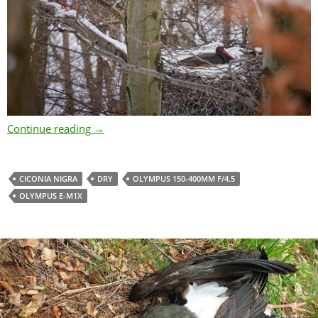
Labské pískovce – 17.4. 2021
Continue reading
→
CICONIA NIGRA
DRY
OLYMPUS 150-400MM F/4.5
OLYMPUS E-M1X