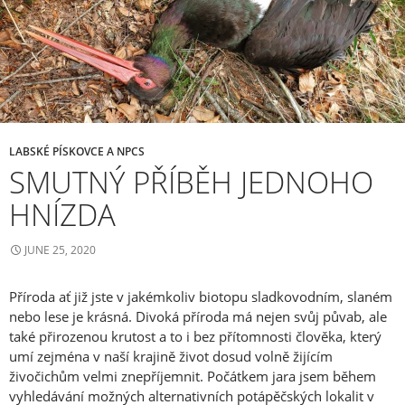
LABSKÉ PÍSKOVCE A NPCS
SMUTNÝ PŘÍBĚH JEDNOHO
HNÍZDA
JUNE 25, 2020
Příroda ať již jste v jakémkoliv biotopu sladkovodním, slaném
nebo lese je krásná. Divoká příroda má nejen svůj půvab, ale
také přirozenou krutost a to i bez přítomnosti člověka, který
umí zejména v naší krajině život dosud volně žijícím
živočichům velmi znepříjemnit. Počátkem jara jsem během
vyhledávání možných alternativních potápěčských lokalit v