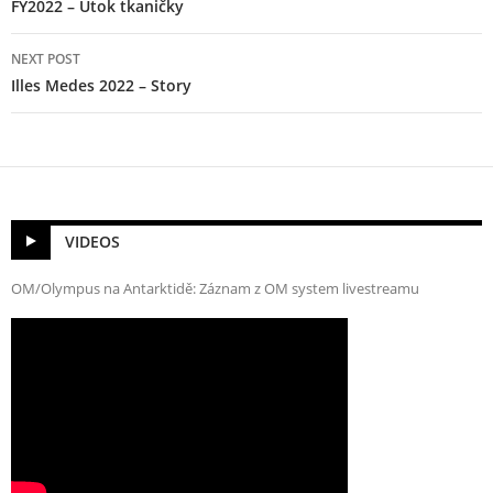
FY2022 – Útok tkaničky
NEXT POST
Illes Medes 2022 – Story
VIDEOS
OM/Olympus na Antarktidě: Záznam z OM system livestreamu