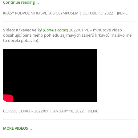
Continue reading
→
KRÁSY PODVODNÍHO SVĚTA S OLYMPUSEM
OCTOBER 5, 2022
JKEPIC
Video: Krkavec velký
(
Corvus corax
) 2022/01 PL – minutové video
obsahující pár z mého pohledu zajímavých záběrů krkavců (na živo mě
to docela pobavilo).
CORVUS CORAX – 2022/01
JANUARY 18, 2022
JKEPIC
MORE VIDEOS
→