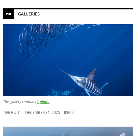
GALLERIES
This gallery contains
1 photo
.
THE HUNT
DECEMBER 31, 2025
JKEPIC