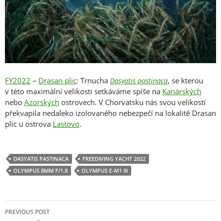
FY2022
–
Drasan plic
: Trnucha
, se kterou
Dasyatis pastinaca
v této maximální velikosti setkáváme spíše na
Kanárských
nebo
Azorských
ostrovech. V Chorvatsku nás svou velikostí
překvapila nedaleko izolovaného nebezpečí na lokalitě Drasan
plic u ostrova
Lastovo
.
DASYATIS PASTINACA
FREEDIVING YACHT 2022
OLYMPUS 8MM F/1.8
OLYMPUS E-M1 III
Post
PREVIOUS POST
navigation