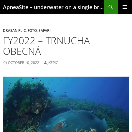
Skip
Search
ApneaSite – underwater on a single breath
to
content
PRIMAR
MENU
DRASAN PLIC
,
FOTO
,
SAFARI
FY2022 – TRNUCHA
OBECNÁ
OCTOBER 10, 2022
JKEPIC