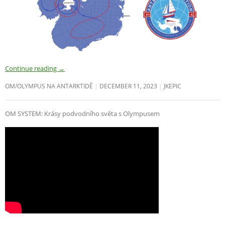
Continue reading
→
OM/OLYMPUS NA ANTARKTIDĚ
DECEMBER 11, 2023
JKEPIC
OM SYSTEM: Krásy podvodního světa s Olympusem