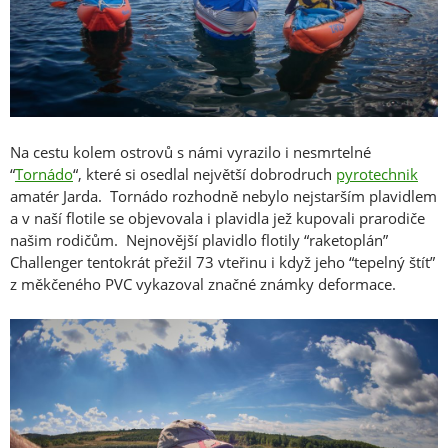
Na cestu kolem ostrovů s námi vyrazilo i nesmrtelné
“
Tornádo
“, které si osedlal největší dobrodruch
pyrotechnik
amatér Jarda. Tornádo rozhodně nebylo nejstarším plavidlem
a v naší flotile se objevovala i plavidla jež kupovali prarodiče
našim rodičům. Nejnovější plavidlo flotily “raketoplán”
Challenger tentokrát přežil 73 vteřinu i když jeho “tepelný štít”
z měkčeného PVC vykazoval značné známky deformace.