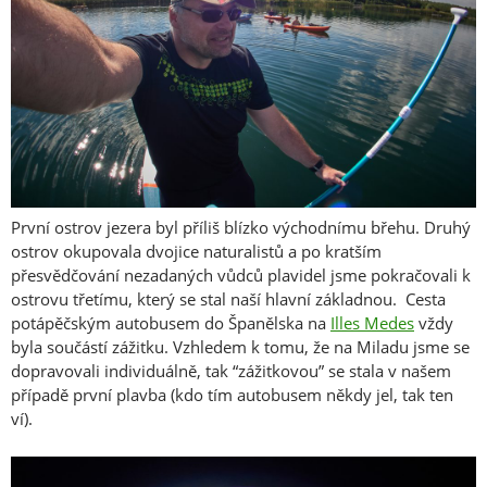
První ostrov jezera byl příliš blízko východnímu břehu. Druhý
ostrov okupovala dvojice naturalistů a po kratším
přesvědčování nezadaných vůdců plavidel jsme pokračovali k
ostrovu třetímu, který se stal naší hlavní základnou. Cesta
potápěčským autobusem do Španělska na
Illes Medes
vždy
byla součástí zážitku. Vzhledem k tomu, že na Miladu jsme se
dopravovali individuálně, tak “zážitkovou” se stala v našem
případě první plavba (kdo tím autobusem někdy jel, tak ten
ví).