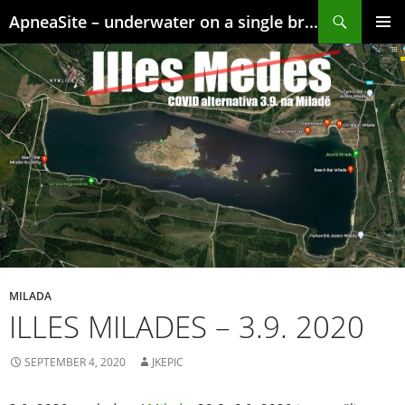
Skip
Search
ApneaSite – underwater on a single breath
to
content
PRIMAR
MENU
MILADA
ILLES MILADES – 3.9. 2020
SEPTEMBER 4, 2020
JKEPIC