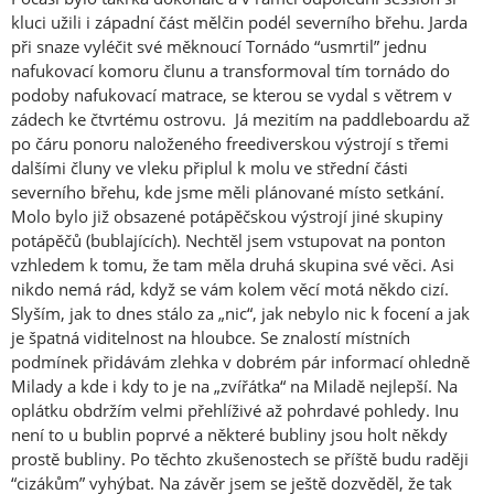
kluci užili i západní část mělčin podél severního břehu. Jarda
při snaze vyléčit své měknoucí Tornádo “usmrtil” jednu
nafukovací komoru člunu a transformoval tím tornádo do
podoby nafukovací matrace, se kterou se vydal s větrem v
zádech ke čtvrtému ostrovu. Já mezitím na paddleboardu až
po čáru ponoru naloženého freediverskou výstrojí s třemi
dalšími čluny ve vleku připlul k molu ve střední části
severního břehu, kde jsme měli plánované místo setkání.
Molo bylo již obsazené potápěčskou výstrojí jiné skupiny
potápěčů (bublajících). Nechtěl jsem vstupovat na ponton
vzhledem k tomu, že tam měla druhá skupina své věci. Asi
nikdo nemá rád, když se vám kolem věcí motá někdo cizí.
Slyším, jak to dnes stálo za „nic“, jak nebylo nic k focení a jak
je špatná viditelnost na hloubce. Se znalostí místních
podmínek přidávám zlehka v dobrém pár informací ohledně
Milady a kde i kdy to je na „zvířátka“ na Miladě nejlepší. Na
oplátku obdržím velmi přehlíživé až pohrdavé pohledy. Inu
není to u bublin poprvé a některé bubliny jsou holt někdy
prostě bubliny. Po těchto zkušenostech se příště budu raději
“cizákům” vyhýbat. Na závěr jsem se ještě dozvěděl, že tak