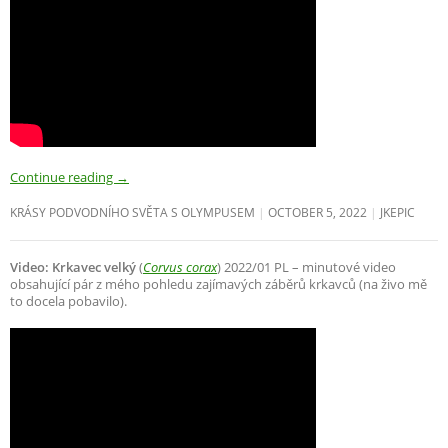
Continue reading
→
KRÁSY PODVODNÍHO SVĚTA S OLYMPUSEM
OCTOBER 5, 2022
JKEPIC
Video: Krkavec velký
(
Corvus corax
) 2022/01 PL – minutové video
obsahující pár z mého pohledu zajímavých záběrů krkavců (na živo mě
to docela pobavilo).