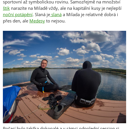
sportovní až symbolickou rovinu. Samozřejmě na množství
štik
narazíte na Miladě vždy, ale na kapitální kusy je nejlepší
noční potápění
. Slaná je
slaná
a Milada je relativně dobrá i
přes den, ale
Medesy
to nejsou.
Počasí bylo takřka dokonalé a v rámci odpolední session si