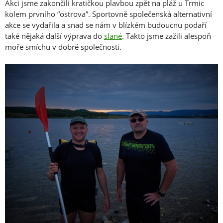
Akci jsme zakončili kratičkou plavbou zpět na pláž u Trmic
kolem prvního “ostrova”. Sportovně společenská alternativní
akce se vydařila a snad se nám v blízkém budoucnu podaří
také nějaká další výprava do
slané
. Takto jsme zažili alespoň
moře smíchu v dobré společnosti.