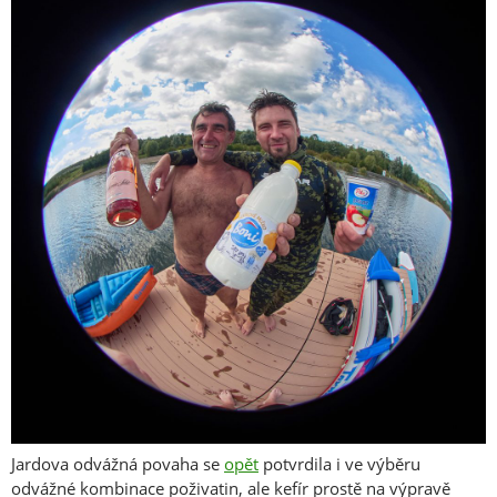
Jardova odvážná povaha se
opět
potvrdila i ve výběru
odvážné kombinace poživatin, ale kefír prostě na výpravě