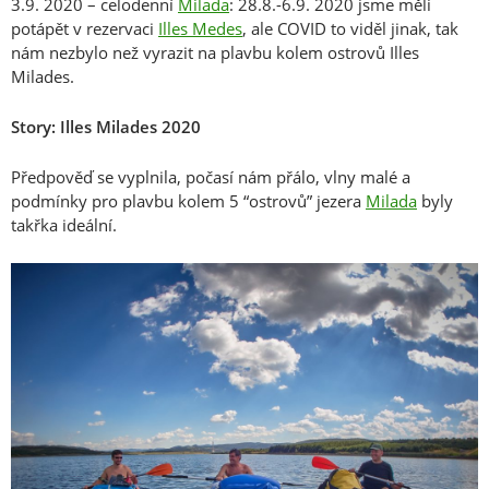
3.9. 2020 – celodenní
Milada
: 28.8.-6.9. 2020 jsme měli
potápět v rezervaci
Illes Medes
, ale COVID to viděl jinak, tak
nám nezbylo než vyrazit na plavbu kolem ostrovů Illes
Milades.
Story: Illes Milades 2020
Předpověď se vyplnila, počasí nám přálo, vlny malé a
podmínky pro plavbu kolem 5 “ostrovů” jezera
Milada
byly
takřka ideální.