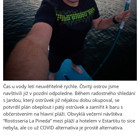
Čas u vody letí neuvěřitelně rychle. Čtvrtý ostrov jsme
navštívili již v pozdní odpoledne. Během radostného shledání
s Jardou, který ostrůvek již nějakou dobu okupoval, se
potvrdil plán obeplout i pátý ostrůvek a zamířit k baru s
občerstvením na hlavní pláži. Obvyklá večerní návštěva
“Rostisseria La Pineda” mezi pláží a hotelem v Estartitu to sice
nebyla, ale co už COVID alternativa je prostě alternativa.