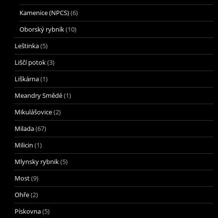
Kamenice (NPCS)
(6)
Oborský rybník
(10)
Leštinka
(5)
Liščí potok
(3)
Liškárna
(1)
Meandry Smědé
(1)
Mikulášovice
(2)
Milada
(67)
Milicin
(1)
Mlynsky rybnik
(5)
Most
(9)
Ohře
(2)
Pískovna
(5)