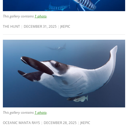
This gallery contains
1 photo
.
THE HUNT
DECEMBER 31, 2025
JKEPIC
This gallery contains
1 photo
.
OCEANIC MANTA RAYS
DECEMBER 28, 2025
JKEPIC