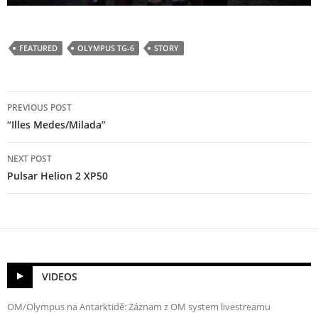
FEATURED
OLYMPUS TG-6
STORY
Post
PREVIOUS POST
navigation
“Illes Medes/Milada”
NEXT POST
Pulsar Helion 2 XP50
VIDEOS
OM/Olympus na Antarktidě: Záznam z OM system livestreamu