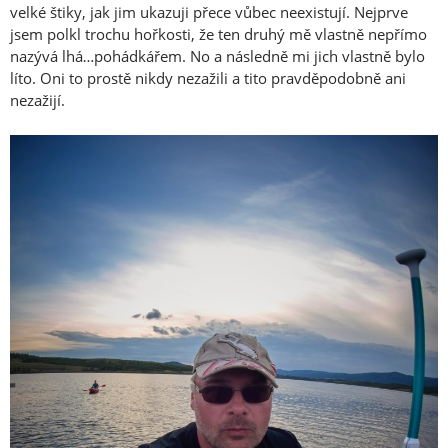
velké štiky, jak jim ukazuji přece vůbec neexistují. Nejprve
jsem polkl trochu hořkosti, že ten druhý mě vlastně nepřímo
nazývá lhá…pohádkářem. No a následně mi jich vlastně bylo
líto. Oni to prostě nikdy nezažili a tito pravděpodobně ani
nezažijí.