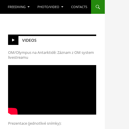
FREEDIVING
PHOTO/VIDEO
CONTACTS
VIDEOS
OM/Olympus na Antarktidě: Záznam z OM system
livestreamu
Prezentace (jednotlivé snímky):