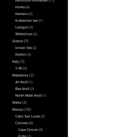
Hemmoor-Kreidesee
(11)
Horka
(6)
Kamenz
(2)
Kulkwitzer see
(1)
Lobejun
(5)
Wildschutz
(2)
Greece
(5)
Ionian Sea
(2)
Kerkini
(3)
Italy
(3)
Y-40
(3)
Maledives
(2)
Ari Atoll
(1)
Baa Atoll
(2)
North Male Atoll
(1)
Malta
(3)
Mexico
(36)
Cabo San Lucas
(3)
Cenotes
(6)
Casa Cenote
(3)
El Pit
(1)