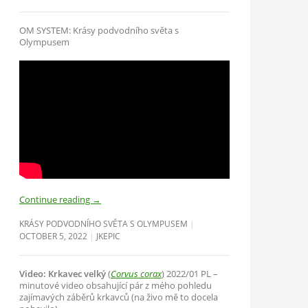
OM SYSTEM: Krásy podvodního světa s
Olympusem
Continue reading
→
KRÁSY PODVODNÍHO SVĚTA S OLYMPUSEM
OCTOBER 5, 2022
JKEPIC
Video: Krkavec velký
(
Corvus corax
) 2022/01 PL –
minutové video obsahující pár z mého pohledu
zajímavých záběrů krkavců (na živo mě to docela