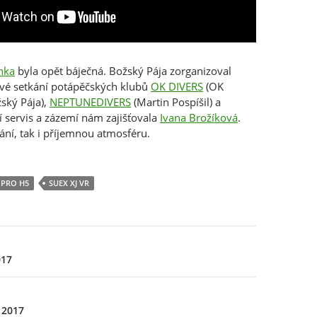
nka
byla opět báječná. Božský Pája zorganizoval
ové setkání potápěčských klubů
OK DIVERS
(OK
žský Pája),
NEPTUNEDIVERS
(Martin Pospíšil) a
ní servis a zázemí nám zajišťovala
Ivana Brožíková
.
ání, tak i příjemnou atmosféru.
PRO H5
SUEX XJ VR
017
 2017