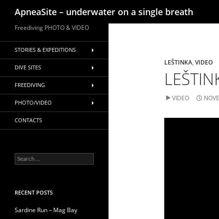
Search
ApneaSite – underwater on a single breath
Skip
Freediving PHOTO & VIDEO
to
content
STORIES & EXPEDITIONS
LEŠTINKA
,
VIDEO
DIVE SITES
LEŠTINK
FREEDIVING
VIDEO
NOVE
PHOTO/VIDEO
CONTACTS
Search
for:
RECENT POSTS
Sardine Run – Mag Bay