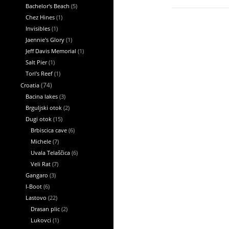
Bachelor's Beach
(5)
Chez Hines
(1)
Invisibles
(1)
Jaennie's Glory
(1)
Jeff Davis Memorial
(1)
Salt Pier
(1)
Tori’s Reef
(1)
Croatia
(74)
Bacina lakes
(3)
Brguljski otok
(2)
Dugi otok
(15)
Brbiscica cave
(6)
Michele
(7)
Uvala Telaščica
(6)
Veli Rat
(7)
Gangaro
(3)
I-Boot
(6)
Lastovo
(22)
Drasan plic
(2)
Lukovci
(1)