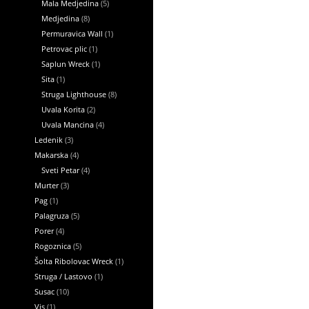
Mala Medjedina
(5)
Medjedina
(8)
Permuravica Wall
(1)
Petrovac plic
(1)
Saplun Wreck
(1)
Sita
(1)
Struga Lighthouse
(8)
Uvala Korita
(2)
Uvala Mancina
(4)
Ledenik
(3)
Makarska
(4)
Sveti Petar
(4)
Murter
(3)
Pag
(1)
Palagruza
(5)
Porer
(4)
Rogoznica
(5)
Šolta Ribolovac Wreck
(1)
Struga / Lastovo
(1)
Susac
(10)
Vis
(1)