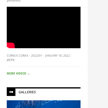
pobavilo).
CORVUS CORAX – 2022/01
JANUARY 18, 2022
JKEPIC
MORE VIDEOS
→
GALLERIES