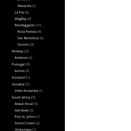
Maravilla
(1)
La Paz
(6)
MagBay
(6)
Revillagigedo
(17)
Roca Partida
(9)
San Benedicto
(6)
Socorro
(3)
Norway
(2)
Andenes
(2)
Portugal
(3)
Azores
(3)
Scotland
(1)
Slovakia
(1)
Velke Kosariska
(1)
South Africa
(5)
Aliwal Shoal
(3)
Gansbaai
(2)
Port St. Johns
(1)
Simon's town
(2)
Umkomaas
(1)