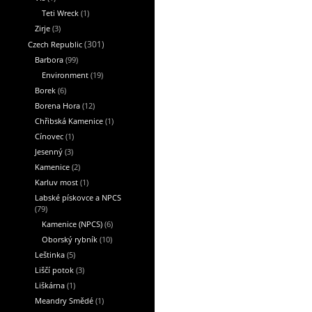
Teti Wreck
(1)
Zirje
(3)
Czech Republic
(301)
Barbora
(99)
Environment
(19)
Borek
(6)
Borena Hora
(12)
Chřibská Kamenice
(1)
Cínovec
(1)
Jesenný
(3)
Kamenice
(2)
Karluv most
(1)
Labské pískovce a NPCS
(79)
Kamenice (NPCS)
(6)
Oborský rybník
(10)
Leštinka
(5)
Liščí potok
(3)
Liškárna
(1)
Meandry Smědé
(1)