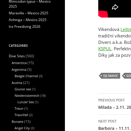
Rhincodon typus – Mexico
2025
Maravilla – Mexico 2025
Anhinga – Mexico 2025
Ice Freediving 2026
Víkendová
Lešti
tradiční víkend
Divers a.k.a. Bo
CATEGORIES
KSPUL
. Perfekt
Díky jak za pozv
(560)
Dive Sites
Antarctica
(15)
Argentina
(5)
DJI MAVIC
GO
Beagle Channel
(3)
Austria
(21)
Gruner see
(1)
Post
Niederosterreich
(18)
PREVIOUS POST
navigation
Lunzer See
(1)
Milada – 2.11. 2
Traun
(1)
Traunfall
(2)
NEXT POST
Bonaire
(15)
Barbora – 11.11.
Angel City
(2)