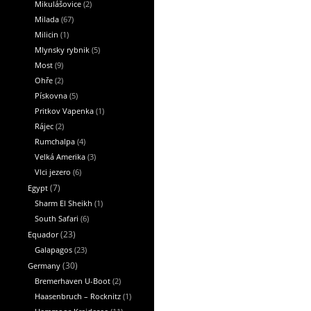
Mikulášovice
(2)
Milada
(67)
Milicin
(1)
Mlynsky rybnik
(5)
Most
(9)
Ohře
(2)
Pískovna
(5)
Pritkov Vapenka
(1)
Rájec
(2)
Rumchalpa
(4)
Velká Amerika
(3)
Vlci jezero
(6)
Egypt
(7)
Sharm El Sheikh
(1)
South Safari
(6)
Equador
(23)
Galapagos
(23)
Germany
(30)
Bremerhaven U-Boot
(2)
Haasenbruch – Rocknitz
(1)