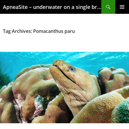
Skip
Search
ApneaSite – underwater on a single breath
to
content
PRIMAR
MENU
Tag Archives: Pomacanthus paru