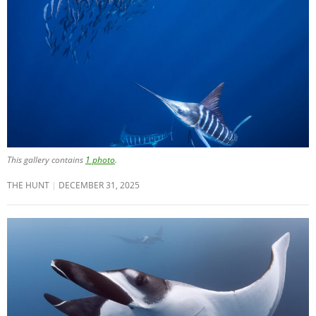
This gallery contains
1 photo
.
THE HUNT
DECEMBER 31, 2025