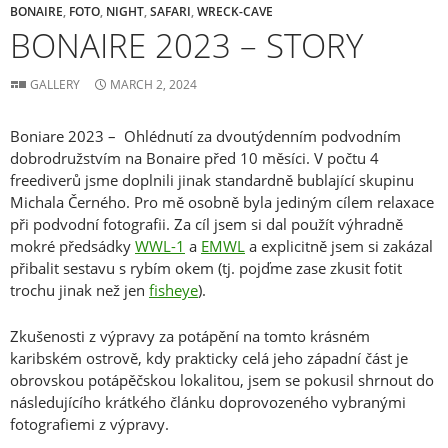
BONAIRE
,
FOTO
,
NIGHT
,
SAFARI
,
WRECK-CAVE
BONAIRE 2023 – STORY
GALLERY
MARCH 2, 2024
Boniare 2023 – Ohlédnutí za dvoutýdenním podvodním
dobrodružstvím na Bonaire před 10 měsíci. V počtu 4
freediverů jsme doplnili jinak standardně bublající skupinu
Michala Černého. Pro mě osobně byla jediným cílem relaxace
při podvodní fotografii. Za cíl jsem si dal použít výhradně
mokré předsádky
WWL-1
a
EMWL
a explicitně jsem si zakázal
přibalit sestavu s rybím okem (tj. pojďme zase zkusit fotit
trochu jinak než jen
fisheye
).
Zkušenosti z výpravy za potápění na tomto krásném
karibském ostrově, kdy prakticky celá jeho západní část je
obrovskou potápěčskou lokalitou, jsem se pokusil shrnout do
následujícího krátkého článku doprovozeného vybranými
fotografiemi z výpravy.