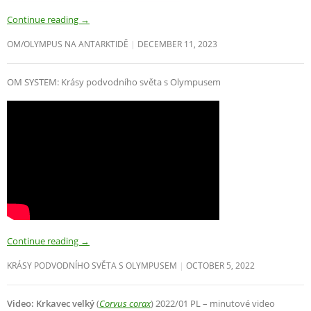
Continue reading
→
OM/OLYMPUS NA ANTARKTIDĚ
DECEMBER 11, 2023
OM SYSTEM: Krásy podvodního světa s Olympusem
Continue reading
→
KRÁSY PODVODNÍHO SVĚTA S OLYMPUSEM
OCTOBER 5, 2022
Video: Krkavec velký
(
Corvus corax
) 2022/01 PL – minutové video