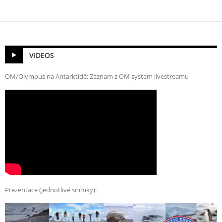
VIDEOS
OM/Olympus na Antarktidě: Záznam z OM system livestreamu
Prezentace (jednotlivé snímky):