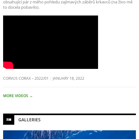
obsahující pár z mého pohledu zajímavých záběrů krkavců (na živo mě
to docela pobavilo).
CORVUS CORAX – 2022/01
JANUARY 18, 2022
MORE VIDEOS
→
GALLERIES