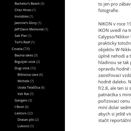
to jen pro zábav
Bachelor's Beach
(5)
fotografie.
Chez Hines
(1)
Invisibles
(1)
Jaennie's Glory
(1)
NIKON v roce 1
Jeff Davis Memorial
(1)
IKON uvedl na t
Salt Pier
(1)
Calypso/Nikkor I
Tori’s Reef
(1)
prakticky totož
Croatia
(74)
objektiv W-Nikk
Bacina lakes
(3)
úplně nehodí a 
Brguljski otok
(2)
hladinou se tak
Dugi otok
(15)
opravdu hodně m
Brbiscica cave
(6)
zaostřovací vzd
Michele
(7)
hodně daleko. 
Uvala Telaščica
(6)
f/2.8, ale ten si
Veli Rat
(7)
patnáctka s min
Gangaro
(3)
pořizovací cenu
I-Boot
(6)
míní dolar sedmd
Lastovo
(22)
abych si ještě 
Drasan plic
(2)
stačit reportáž
Lukovci
(1)