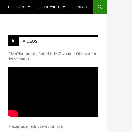
FREEDIVING
PHOTO/VIDEO
CONTACTS
VIDEOS
OM/Olympus na Antarktidě: Záznam z OM system
livestreamu
Prezentace (jednotlivé snímky):