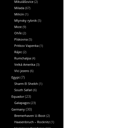
Mikulášovice
(2)
Milada
(67)
Milicin
(1)
Mlynsky rybnik
(5)
Most
(9)
Ohře
(2)
Pískovna
(5)
Pritkov Vapenka
(1)
Rájec
(2)
Rumchalpa
(4)
Velká Amerika
(3)
Vlci jezero
(6)
Egypt
(7)
Sharm El Sheikh
(1)
South Safari
(6)
Equador
(23)
Galapagos
(23)
Germany
(30)
Bremerhaven U-Boot
(2)
Haasenbruch – Rocknitz
(1)