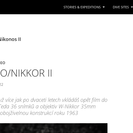
STORIES & EXPEDITIONS
DIVE SITES
Nikonos II
DEO
O/NIKKOR II
22
ž více jak po dvaceti letech vkládáš opět film do
Teda 36 snímků a objektiv W-Nikkor 35mm
 obojživelnou konstrukcí roku 1963