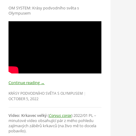
OM SYSTEM: Krásy podvodního světa s
Olympusem
Continue reading
→
KRÁSY PODVODNÍHO SVĚTA S OLYMPUSEM
OCTOBER 5, 2022
Video: Krkavec velký
(
Corvus corax
) 2022/01 PL –
minutové video obsahující pár z mého pohledu
zajímavých záběrů krkavců (na živo mě to docela
pobavilo).