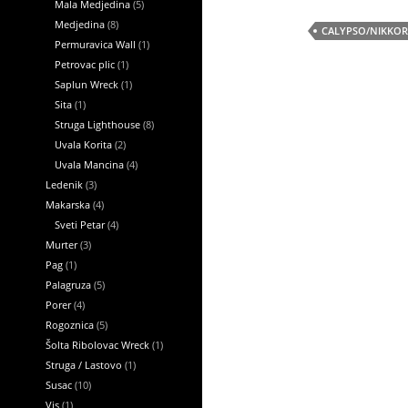
Mala Medjedina
(5)
Medjedina
(8)
CALYPSO/NIKKOR 
Permuravica Wall
(1)
Petrovac plic
(1)
Saplun Wreck
(1)
Sita
(1)
Struga Lighthouse
(8)
Uvala Korita
(2)
Uvala Mancina
(4)
Ledenik
(3)
Makarska
(4)
Sveti Petar
(4)
Murter
(3)
Pag
(1)
Palagruza
(5)
Porer
(4)
Rogoznica
(5)
Šolta Ribolovac Wreck
(1)
Struga / Lastovo
(1)
Susac
(10)
Vis
(1)