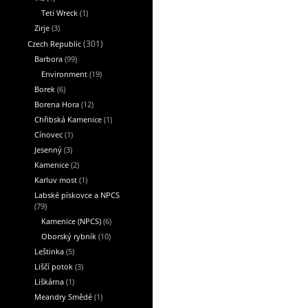
Teti Wreck
(1)
Zirje
(3)
Czech Republic
(301)
Barbora
(99)
Environment
(19)
Borek
(6)
Borena Hora
(12)
Chřibská Kamenice
(1)
Cínovec
(1)
Jesenný
(3)
Kamenice
(2)
Karluv most
(1)
Labské pískovce a NPCS
(79)
Kamenice (NPCS)
(6)
Oborský rybník
(10)
Leštinka
(5)
Liščí potok
(3)
Liškárna
(1)
Meandry Smědé
(1)