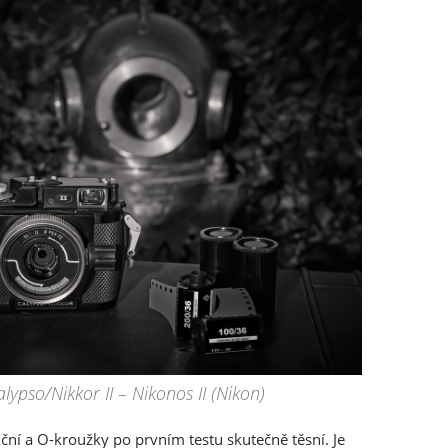
alypso/Nikkor II – Nikonos II (Nikon)
ční a O-kroužky po prvním testu skutečně těsní. Je