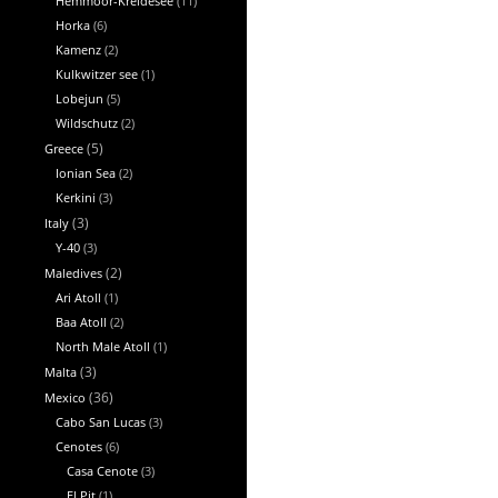
Hemmoor-Kreidesee
(11)
Horka
(6)
Kamenz
(2)
Kulkwitzer see
(1)
Lobejun
(5)
Wildschutz
(2)
Greece
(5)
Ionian Sea
(2)
Kerkini
(3)
Italy
(3)
Y-40
(3)
Maledives
(2)
Ari Atoll
(1)
Baa Atoll
(2)
North Male Atoll
(1)
Malta
(3)
Mexico
(36)
Cabo San Lucas
(3)
Cenotes
(6)
Casa Cenote
(3)
El Pit
(1)