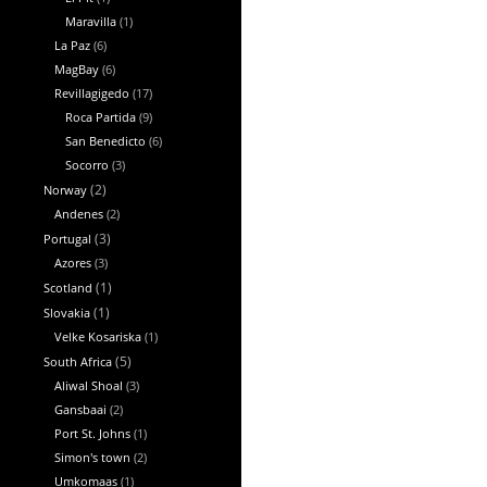
Maravilla
(1)
La Paz
(6)
MagBay
(6)
Revillagigedo
(17)
Roca Partida
(9)
San Benedicto
(6)
Socorro
(3)
Norway
(2)
Andenes
(2)
Portugal
(3)
Azores
(3)
Scotland
(1)
Slovakia
(1)
Velke Kosariska
(1)
South Africa
(5)
Aliwal Shoal
(3)
Gansbaai
(2)
Port St. Johns
(1)
Simon's town
(2)
Umkomaas
(1)