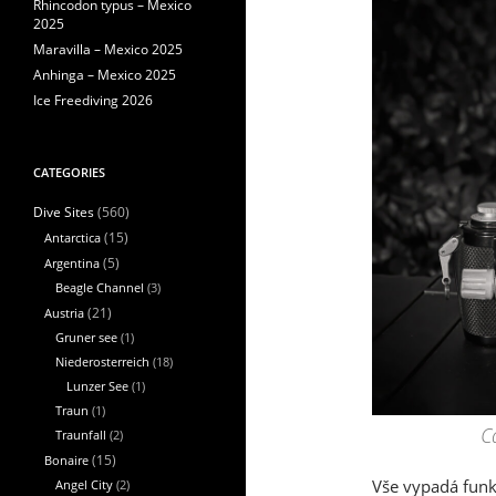
Rhincodon typus – Mexico
2025
Maravilla – Mexico 2025
Anhinga – Mexico 2025
Ice Freediving 2026
CATEGORIES
(560)
Dive Sites
Antarctica
(15)
Argentina
(5)
Beagle Channel
(3)
Austria
(21)
Gruner see
(1)
Niederosterreich
(18)
Lunzer See
(1)
Traun
(1)
C
Traunfall
(2)
Bonaire
(15)
Vše vypadá funk
Angel City
(2)