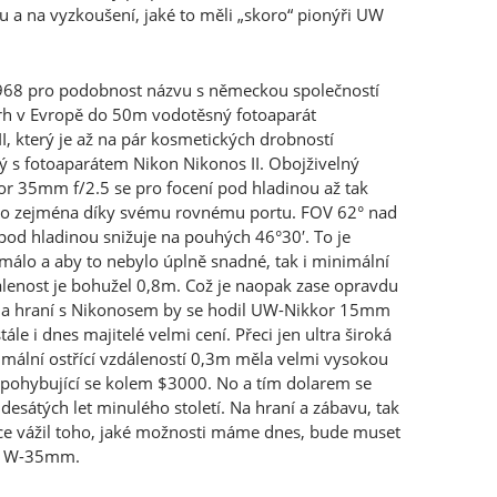
u a na vyzkoušení, jaké to měli „skoro“ pionýři UW
968 pro podobnost názvu s německou společností
rh v Evropě do 50m vodotěsný fotoaparát
I, který je až na pár kosmetických drobností
ný s fotoaparátem Nikon Nikonos II. Obojživelný
or 35mm f/2.5 se pro focení pod hladinou až tak
to zejména díky svému rovnému portu. FOV 62° nad
 pod hladinou snižuje na pouhých 46°30′. To je
álo a aby to nebylo úplně snadné, tak i minimální
álenost je bohužel 0,8m. Což je naopak zase opravdu
Na hraní s Nikonosem by se hodil UW-Nikkor 15mm
 stále i dnes majitelé velmi cení. Přeci jen ultra široká
imální ostřící vzdáleností 0,3m měla velmi vysokou
 pohybující se kolem $3000. No a tím dolarem se
esátých let minulého století. Na hraní a zábavu, tak
více vážil toho, jaké možnosti máme dnes, bude muset
ní W-35mm.