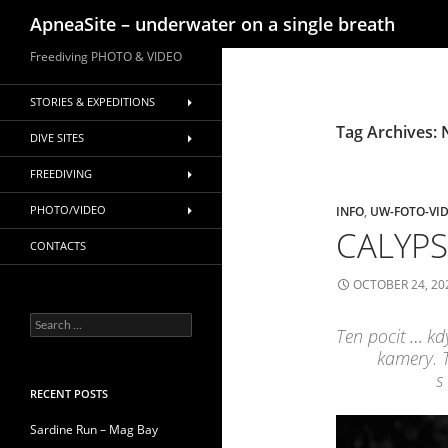
Search
ApneaSite – underwater on a single breath
Skip
Freediving PHOTO & VIDEO
to
content
STORIES & EXPEDITIONS
Tag Archives: 
DIVE SITES
FREEDIVING
PHOTO/VIDEO
INFO
,
UW-FOTO-VI
CALYPS
CONTACTS
OCTOBER 24, 20
Search
Ten pocit … kdy
for:
kamery. 
s
RECENT POSTS
Sardine Run – Mag Bay