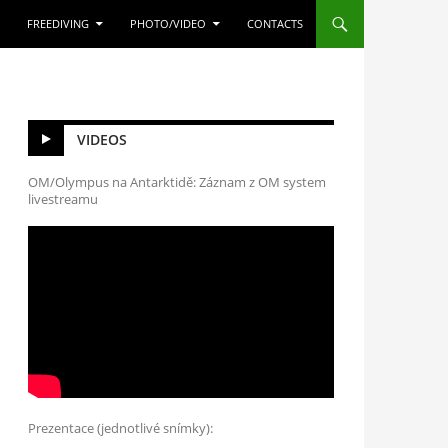
FREEDIVING
PHOTO/VIDEO
CONTACTS
VIDEOS
OM/Olympus na Antarktidě: Záznam z OM system
livestreamu
Prezentace (jednotlivé snímky):