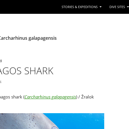
STORIES & EXPEDITIONS
DIVE SITES
Carcharhinus galapagensis
RI
AGOS SHARK
4
pagos shark (
Carcharhinus galapagensis
) / Žralok