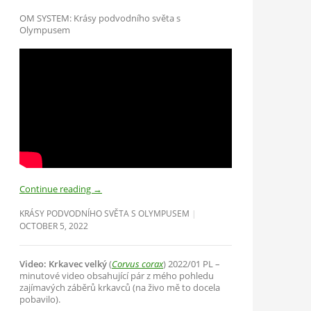
OM SYSTEM: Krásy podvodního světa s
Olympusem
Continue reading
→
KRÁSY PODVODNÍHO SVĚTA S OLYMPUSEM
OCTOBER 5, 2022
Video: Krkavec velký
(
Corvus corax
) 2022/01 PL –
minutové video obsahující pár z mého pohledu
zajímavých záběrů krkavců (na živo mě to docela
pobavilo).