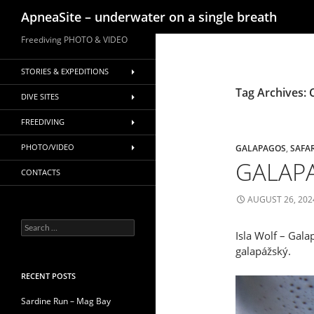
Search
ApneaSite – underwater on a single breath
Skip
Freediving PHOTO & VIDEO
to
content
STORIES & EXPEDITIONS
Tag Archives: 
DIVE SITES
FREEDIVING
PHOTO/VIDEO
GALAPAGOS
,
SAFA
GALAP
CONTACTS
AUGUST 26, 202
Search
Isla Wolf – Gala
for:
galapážský.
RECENT POSTS
Sardine Run – Mag Bay