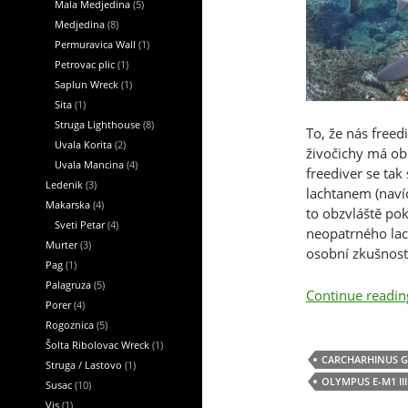
Mala Medjedina
(5)
Medjedina
(8)
Permuravica Wall
(1)
Petrovac plic
(1)
Saplun Wreck
(1)
Sita
(1)
Struga Lighthouse
(8)
To, že nás freed
Uvala Korita
(2)
živočichy má obr
Uvala Mancina
(4)
freediver se ta
Ledenik
(3)
lachtanem (naví
Makarska
(4)
to obzvláště pok
Sveti Petar
(4)
neopatrného lac
Murter
(3)
osobní zkušnosti
Pag
(1)
Palagruza
(5)
Continue readi
Porer
(4)
Rogoznica
(5)
Šolta Ribolovac Wreck
(1)
CARCHARHINUS G
Struga / Lastovo
(1)
OLYMPUS E-M1 III
Susac
(10)
Vis
(1)