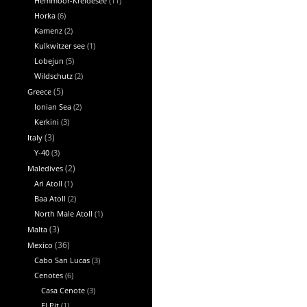
Hemmoor-Kreidesee
(11)
Horka
(6)
Kamenz
(2)
Kulkwitzer see
(1)
Lobejun
(5)
Wildschutz
(2)
Greece
(5)
Ionian Sea
(2)
Kerkini
(3)
Italy
(3)
Y-40
(3)
Maledives
(2)
Ari Atoll
(1)
Baa Atoll
(2)
North Male Atoll
(1)
Malta
(3)
Mexico
(36)
Cabo San Lucas
(3)
Cenotes
(6)
Casa Cenote
(3)
El Pit
(1)