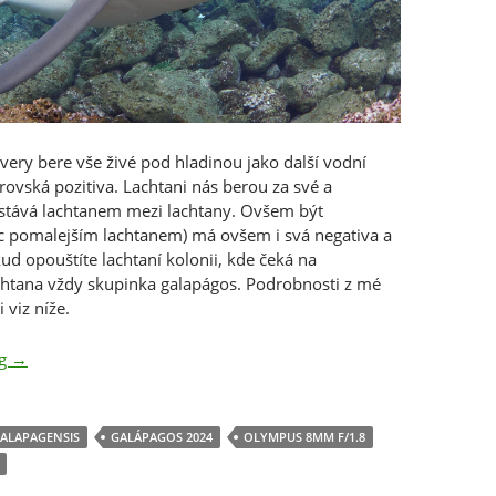
ivery bere vše živé pod hladinou jako další vodní
ovská pozitiva. Lachtani nás berou za své a
k stává lachtanem mezi lachtany. Ovšem být
c pomalejším lachtanem) má ovšem i svá negativa a
ud opouštíte lachtaní kolonii, kde čeká na
htana vždy skupinka galapágos. Podrobnosti z mé
 viz níže.
Galapagos shark
ng
→
ALAPAGENSIS
GALÁPAGOS 2024
OLYMPUS 8MM F/1.8