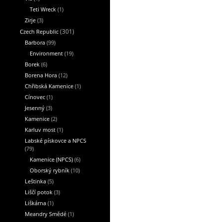
Teti Wreck
(1)
Zirje
(3)
Czech Republic
(301)
Barbora
(99)
Environment
(19)
Borek
(6)
Borena Hora
(12)
Chřibská Kamenice
(1)
Cínovec
(1)
Jesenný
(3)
Kamenice
(2)
Karluv most
(1)
Labské pískovce a NPCS
(79)
Kamenice (NPCS)
(6)
Oborský rybník
(10)
Leštinka
(5)
Liščí potok
(3)
Liškárna
(1)
Meandry Smědé
(1)