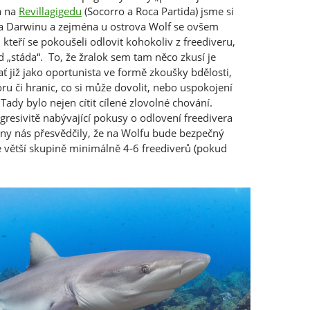
a na
Revillagigedu
(Socorro a Roca Partida) jsme si
. Na Darwinu a zejména u ostrova Wolf se ovšem
, kteří se pokoušeli odlovit kohokoliv z freediveru,
d „stáda“. To, že žralok sem tam něco zkusí je
ať již jako oportunista ve formě zkoušky bdělosti,
u či hranic, co si může dovolit, nebo uspokojení
Tady bylo nejen cítit cílené zlovolné chování.
resivitě nabývající pokusy o odlovení freedivera
ny nás přesvědčily, že na Wolfu bude bezpečný
e větší skupině minimálně 4-6 freediverů (pokud