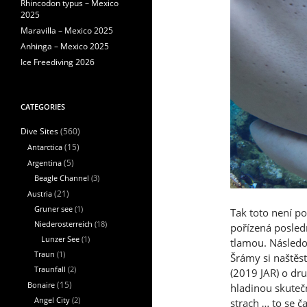
Rhincodon typus – Mexico
2025
Maravilla – Mexico 2025
Anhinga – Mexico 2025
Ice Freediving 2026
CATEGORIES
(560)
Dive Sites
Antarctica
(15)
Argentina
(5)
Beagle Channel
(3)
Austria
(21)
Gruner see
(1)
Tak toto není p
Niederosterreich
(18)
pořízená posled
Lunzer See
(1)
tlamou. Následov
Traun
(1)
Šrámy si naštěs
Traunfall
(2)
(2019 JAR) o dr
Bonaire
(15)
hladinou skutečn
Angel City
(2)
strach … to se č