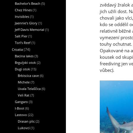
Bachelor's Beach
(5)
zvědavý žralok 
Chez Hines
(1)
jich užili dost
Invisibles
(1)
chovali jako vlci
Jaennie's Glory
(1)
kdo se oddělil o
Jeff Davis Memorial
(1)
relativně běžné 
Salt Pier
(1)
vymezení prostor
Tori’s Reef
(1)
touhy ochutnat. 
Croatia
(74)
Opakované na ag
Bacina lakes
(3)
kousek od skupi
Brguljski otok
(2)
freediving jen v
Dugi otok
(15)
vůbec).
Brbiscica cave
(6)
Michele
(7)
Uvala Telaščica
(6)
Veli Rat
(7)
Gangaro
(3)
I-Boot
(6)
Lastovo
(22)
Drasan plic
(2)
Lukovci
(1)