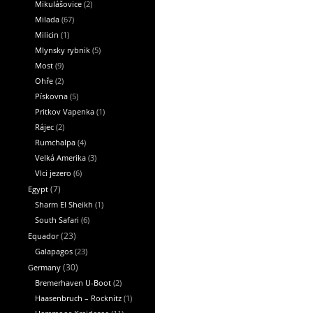
Mikulášovice
(2)
Milada
(67)
Milicin
(1)
Mlynsky rybnik
(5)
Most
(9)
Ohře
(2)
Pískovna
(5)
Pritkov Vapenka
(1)
Rájec
(2)
Rumchalpa
(4)
Velká Amerika
(3)
Vlci jezero
(6)
Egypt
(7)
Sharm El Sheikh
(1)
South Safari
(6)
Equador
(23)
Galapagos
(23)
Germany
(30)
Bremerhaven U-Boot
(2)
Haasenbruch – Rocknitz
(1)