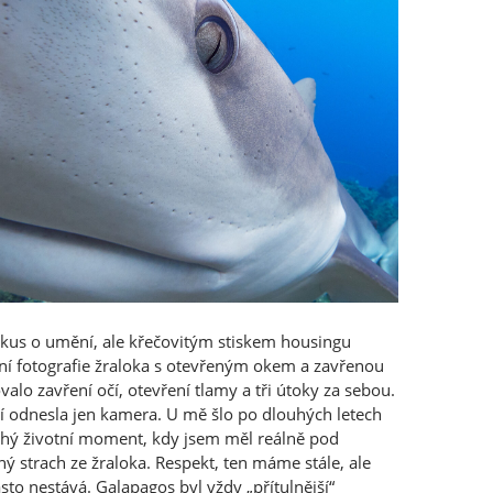
okus o umění, ale křečovitým stiskem housingu
ní fotografie žraloka s otevřeným okem a zavřenou
alo zavření očí, otevření tlamy a tři útoky za sebou.
tí odnesla jen kamera. U mě šlo po dlouhých letech
uhý životní moment, kdy jsem měl reálně pod
ý strach ze žraloka. Respekt, ten máme stále, ale
asto nestává. Galapagos byl vždy „přítulnější“