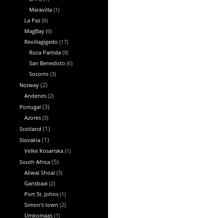
Maravilla
(1)
La Paz
(6)
MagBay
(6)
Revillagigedo
(17)
Roca Partida
(9)
San Benedicto
(6)
Socorro
(3)
Norway
(2)
Andenes
(2)
Portugal
(3)
Azores
(3)
Scotland
(1)
Slovakia
(1)
Velke Kosariska
(1)
South Africa
(5)
Aliwal Shoal
(3)
Gansbaai
(2)
Port St. Johns
(1)
Simon's town
(2)
Umkomaas
(1)