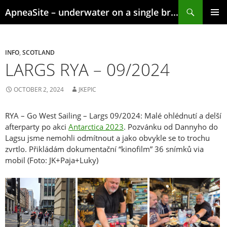
Skip
Search
ApneaSite – underwater on a single breath
to
content
PRIMAR
MENU
INFO
,
SCOTLAND
LARGS RYA – 09/2024
OCTOBER 2, 2024
JKEPIC
RYA – Go West Sailing – Largs 09/2024: Malé ohlédnutí a delší
afterparty po akci
Antarctica 2023
. Pozvánku od Dannyho do
Lagsu jsme nemohli odmítnout a jako obvykle se to trochu
zvrtlo. Přikládám dokumentační “kinofilm” 36 snímků via
mobil (Foto: JK+Paja+Luky)