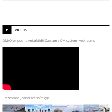
VIDEOS
OM/Olympus na Antarktidě: Záznam z OM system livestreamu
Prezentace (jednotlivé snímky):