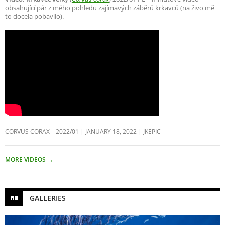
obsahující pár z mého pohledu zajímavých záběrů krkavců (na živo mě
to docela pobavilo).
CORVUS CORAX – 2022/01
JANUARY 18, 2022
JKEPIC
MORE VIDEOS
→
GALLERIES