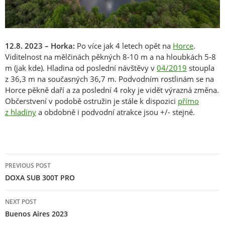
12.8. 2023 – Horka:
Po více jak 4 letech opět na
Horce
.
Viditelnost na mělčinách pěkných 8-10 m a na hloubkách 5-8
m (jak kde). Hladina od poslední návštěvy v
04/2019
stoupla
z 36,3 m na současných 36,7 m. Podvodním rostlinám se na
Horce pěkně daří a za poslední 4 roky je vidět výrazná změna.
Občerstvení v podobě ostružin je stále k dispozici
přímo
z hladiny
a obdobně i podvodní atrakce jsou +/- stejné.
Post
PREVIOUS POST
navigation
DOXA SUB 300T PRO
NEXT POST
Buenos Aires 2023