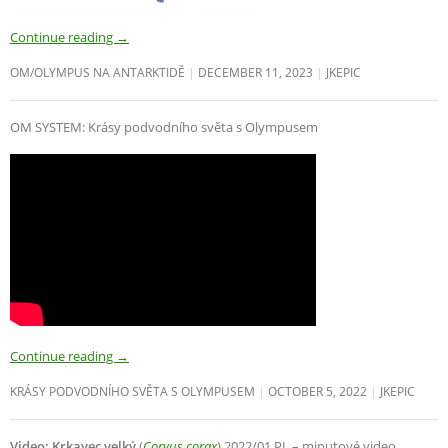
Continue reading
→
OM/OLYMPUS NA ANTARKTIDĚ
DECEMBER 11, 2023
JKEPIC
OM SYSTEM: Krásy podvodního světa s Olympusem
Continue reading
→
KRÁSY PODVODNÍHO SVĚTA S OLYMPUSEM
OCTOBER 5, 2022
JKEPIC
Video: Krkavec velký
(
Corvus corax
) 2022/01 PL – minutové video