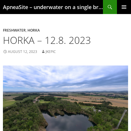
Skip
Search
ApneaSite – underwater on a single breath
to
content
PRIMAR
MENU
FRESHWATER
,
HORKA
HORKA – 12.8. 2023
AUGUST 12, 2023
JKEPIC