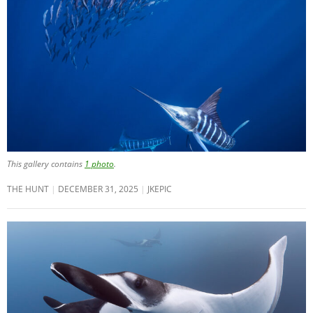
This gallery contains
1 photo
.
THE HUNT
DECEMBER 31, 2025
JKEPIC