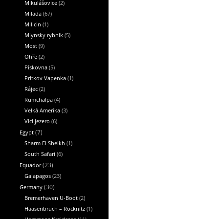
Mikulášovice
(2)
Milada
(67)
Milicin
(1)
Mlynsky rybnik
(5)
Most
(9)
Ohře
(2)
Pískovna
(5)
Pritkov Vapenka
(1)
Rájec
(2)
Rumchalpa
(4)
Velká Amerika
(3)
Vlci jezero
(6)
Egypt
(7)
Sharm El Sheikh
(1)
South Safari
(6)
Equador
(23)
Galapagos
(23)
Germany
(30)
Bremerhaven U-Boot
(2)
Haasenbruch – Rocknitz
(1)