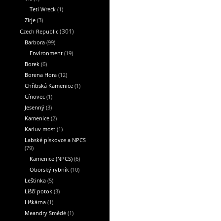
Teti Wreck
(1)
Zirje
(3)
Czech Republic
(301)
Barbora
(99)
Environment
(19)
Borek
(6)
Borena Hora
(12)
Chřibská Kamenice
(1)
Cínovec
(1)
Jesenný
(3)
Kamenice
(2)
Karluv most
(1)
Labské pískovce a NPCS
(79)
Kamenice (NPCS)
(6)
Oborský rybník
(10)
Leštinka
(5)
Liščí potok
(3)
Liškárna
(1)
Meandry Smědé
(1)