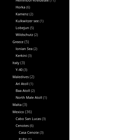
Hemmoor-Kreidesee
(11)
Horka
(6)
Kamenz
(2)
Kulkwitzer see
(1)
Lobejun
(5)
Wildschutz
(2)
Greece
(5)
Ionian Sea
(2)
Kerkini
(3)
Italy
(3)
Y-40
(3)
Maledives
(2)
Ari Atoll
(1)
Baa Atoll
(2)
North Male Atoll
(1)
Malta
(3)
Mexico
(36)
Cabo San Lucas
(3)
Cenotes
(6)
Casa Cenote
(3)
El Pit
(1)