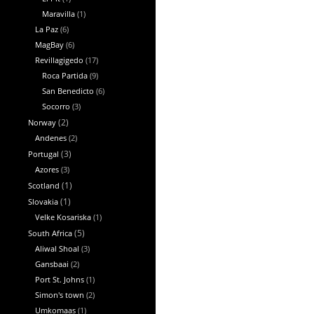
Maravilla
(1)
La Paz
(6)
MagBay
(6)
Revillagigedo
(17)
Roca Partida
(9)
San Benedicto
(6)
Socorro
(3)
Norway
(2)
Andenes
(2)
Portugal
(3)
Azores
(3)
Scotland
(1)
Slovakia
(1)
Velke Kosariska
(1)
South Africa
(5)
Aliwal Shoal
(3)
Gansbaai
(2)
Port St. Johns
(1)
Simon's town
(2)
Umkomaas
(1)