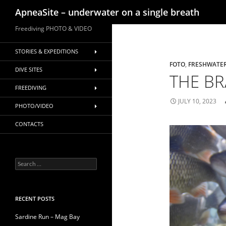
Search
ApneaSite – underwater on a single breath
Skip
Freediving PHOTO & VIDEO
to
content
STORIES & EXPEDITIONS
FOTO
,
FRESHWATE
DIVE SITES
THE B
FREEDIVING
JULY 10, 2023
PHOTO/VIDEO
CONTACTS
Search
for:
RECENT POSTS
Sardine Run – Mag Bay