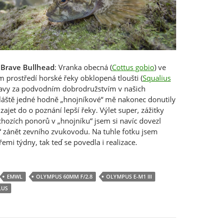
 Brave Bullhead
: Vranka obecná (
Cottus gobio
) ve
 prostředí horské řeky obklopená tloušti (
Squalius
ravy za podvodním dobrodružstvím v našich
láště jedné hodně „hnojníkové“ mě nakonec donutily
zajet do o poznání lepší řeky. Výlet super, zážitky
chozích ponorů v „hnojníku“ jsem si navíc dovezl
í“ zánět zevního zvukovodu. Na tuhle fotku jsem
řemi týdny, tak teď se povedla i realizace.
EMWL
OLYMPUS 60MM F/2.8
OLYMPUS E-M1 III
LUS