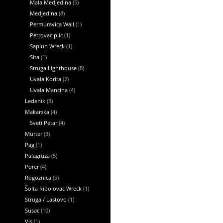
Mala Medjedina
(5)
Medjedina
(8)
Permuravica Wall
(1)
Petrovac plic
(1)
Saplun Wreck
(1)
Sita
(1)
Struga Lighthouse
(8)
Uvala Korita
(2)
Uvala Mancina
(4)
Ledenik
(3)
Makarska
(4)
Sveti Petar
(4)
Murter
(3)
Pag
(1)
Palagruza
(5)
Porer
(4)
Rogoznica
(5)
Šolta Ribolovac Wreck
(1)
Struga / Lastovo
(1)
Susac
(10)
Vis
(1)