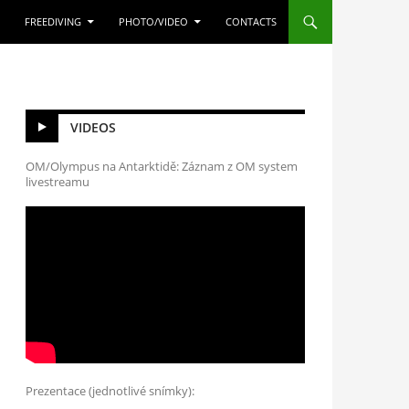
FREEDIVING
PHOTO/VIDEO
CONTACTS
VIDEOS
OM/Olympus na Antarktidě: Záznam z OM system
livestreamu
Prezentace (jednotlivé snímky):