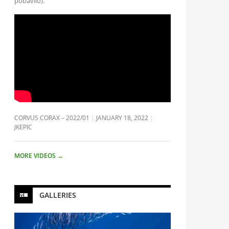
pobavilo).
CORVUS CORAX – 2022/01
JANUARY 18, 2022
JKEPIC
MORE VIDEOS
→
GALLERIES