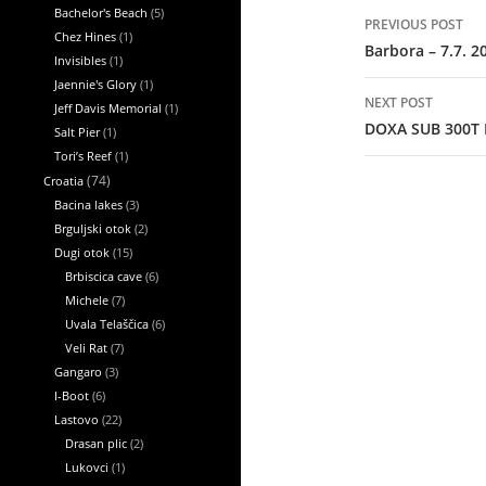
Post
Bachelor's Beach
(5)
PREVIOUS POST
navigation
Chez Hines
(1)
Barbora – 7.7. 2
Invisibles
(1)
Jaennie's Glory
(1)
NEXT POST
Jeff Davis Memorial
(1)
DOXA SUB 300T
Salt Pier
(1)
Tori’s Reef
(1)
Croatia
(74)
Bacina lakes
(3)
Brguljski otok
(2)
Dugi otok
(15)
Brbiscica cave
(6)
Michele
(7)
Uvala Telaščica
(6)
Veli Rat
(7)
Gangaro
(3)
I-Boot
(6)
Lastovo
(22)
Drasan plic
(2)
Lukovci
(1)