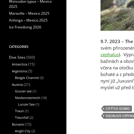
Rhincodon typus – Mexico
2025
Maravilla – Mexico 2025
Anhinga – Mexico 2025
Ice Freediving 2026
9.7. 2023 – The
CATEGORIES
svém přirozeném
cephalus
). Výp
(560)
Dive Sites
bažinách a obzv
Antarctica
(15)
včera na otočku 
Argentina
(5)
bohaté a z před
Beagle Channel
(3)
nyní již „luxusn
Austria
(21)
myslel už před t
Gruner see
(1)
Niederosterreich
(18)
Lunzer See
(1)
COTTUS GOBIO
Traun
(1)
SQUALIUS CEPHA
Traunfall
(2)
Bonaire
(15)
Angel City
(2)