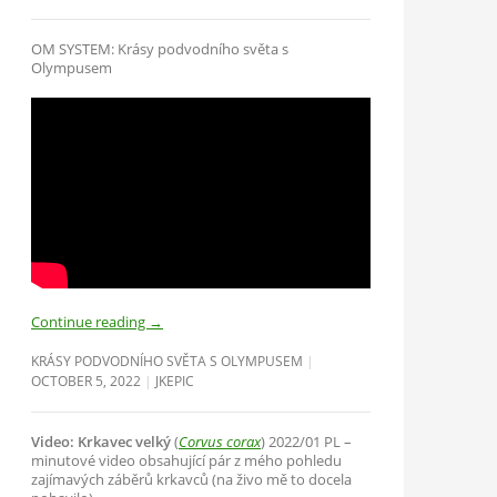
OM SYSTEM: Krásy podvodního světa s
Olympusem
Continue reading
→
KRÁSY PODVODNÍHO SVĚTA S OLYMPUSEM
OCTOBER 5, 2022
JKEPIC
Video: Krkavec velký
(
Corvus corax
) 2022/01 PL –
minutové video obsahující pár z mého pohledu
zajímavých záběrů krkavců (na živo mě to docela