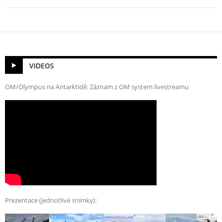
VIDEOS
OM/Olympus na Antarktidě: Záznam z OM system livestreamu
Prezentace (jednotlivé snímky):