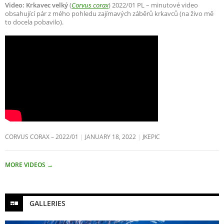
Video: Krkavec velký
(
Corvus corax
) 2022/01 PL – minutové video
obsahující pár z mého pohledu zajímavých záběrů krkavců (na živo mě
to docela pobavilo).
CORVUS CORAX – 2022/01
JANUARY 18, 2022
JKEPIC
MORE VIDEOS
→
GALLERIES