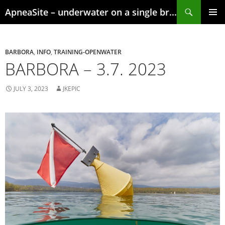
Skip
Search
ApneaSite – underwater on a single breath
to
content
PRIMAR
MENU
BARBORA
,
INFO
,
TRAINING-OPENWATER
BARBORA – 3.7. 2023
JULY 3, 2023
JKEPIC