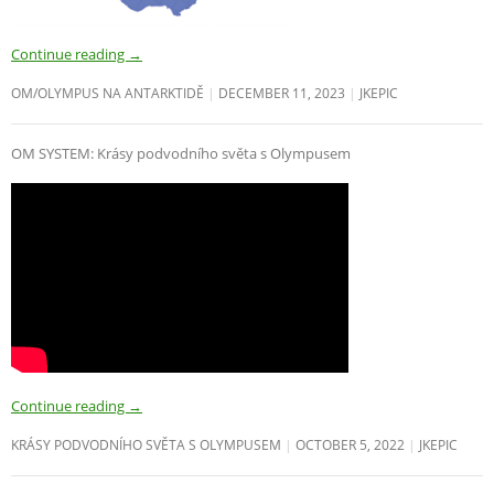
Continue reading
→
OM/OLYMPUS NA ANTARKTIDĚ
DECEMBER 11, 2023
JKEPIC
OM SYSTEM: Krásy podvodního světa s Olympusem
Continue reading
→
KRÁSY PODVODNÍHO SVĚTA S OLYMPUSEM
OCTOBER 5, 2022
JKEPIC