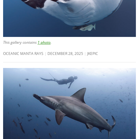
This gallery contains
1 photo
.
OCEANIC MANTA RAYS
DECEMBER 28, 2025
JKEPIC