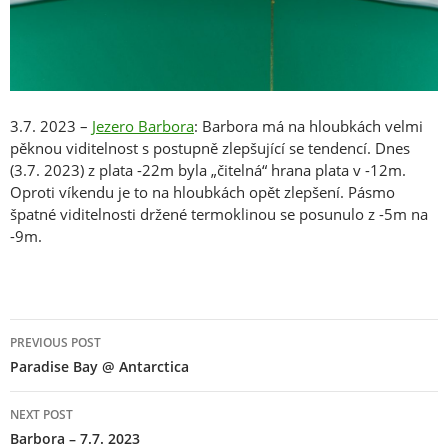
3.7. 2023 –
Jezero Barbora
: Barbora má na hloubkách velmi
pěknou viditelnost s postupně zlepšující se tendencí. Dnes
(3.7. 2023) z plata -22m byla „čitelná“ hrana plata v -12m.
Oproti víkendu je to na hloubkách opět zlepšení. Pásmo
špatné viditelnosti držené termoklinou se posunulo z -5m na
-9m.
Post
PREVIOUS POST
navigation
Paradise Bay @ Antarctica
NEXT POST
Barbora – 7.7. 2023