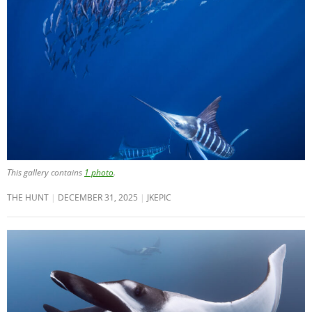
This gallery contains
1 photo
.
THE HUNT
DECEMBER 31, 2025
JKEPIC