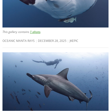
This gallery contains
1 photo
.
OCEANIC MANTA RAYS
DECEMBER 28, 2025
JKEPIC