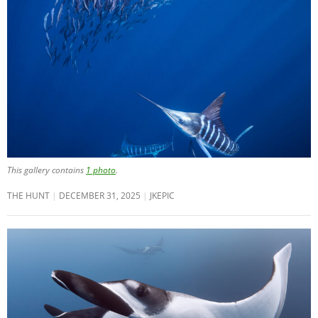
This gallery contains
1 photo
.
THE HUNT
DECEMBER 31, 2025
JKEPIC