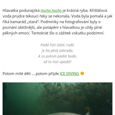
Hlavatka podunajská
je krásná ryba. Křišťálová
Hucho hucho
voda prudce tekoucí řeky se nekonala. Voda byla pomalá a jak
říká kamarád „stará“. Podmínky na fotografování byly o
poznání obtížnější, ale potápění s hlavatkou je vždy plné
pěkných emocí. Tentokrát šlo o zážitek vskutku podzimní.
Padá listí zlaté, rudé.
Je ho plná zahrada.
A co potom padat bude,
až to listí opadá?
Potom milé děti … potom přijde
ICE DIVING