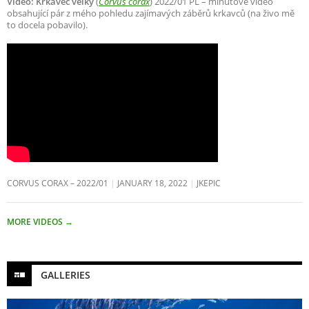
Video: Krkavec velký
(
Corvus corax
) 2022/01 PL – minutové video
obsahující pár z mého pohledu zajímavých záběrů krkavců (na živo mě
to docela pobavilo).
CORVUS CORAX – 2022/01
JANUARY 18, 2022
JKEPIC
MORE VIDEOS
→
GALLERIES