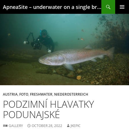
Skip
Search
ApneaSite – underwater on a single breath
to
content
PRIMAR
MENU
AUSTRIA
,
FOTO
,
FRESHWATER
,
NIEDEROSTERREICH
PODZIMNÍ HLAVATKY
PODUNAJSKÉ
GALLERY
OCTOBER 28, 2022
JKEPIC