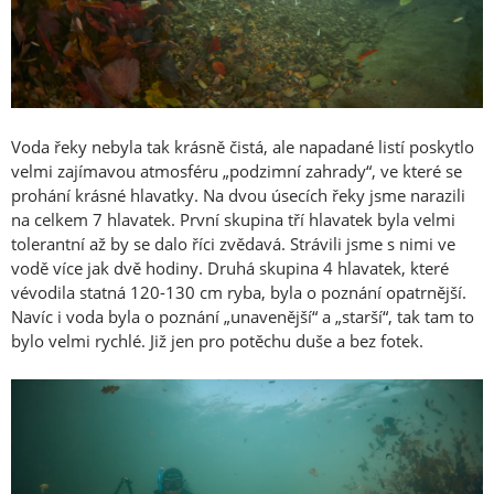
Voda řeky nebyla tak krásně čistá, ale napadané listí poskytlo
velmi zajímavou atmosféru „podzimní zahrady“, ve které se
prohání krásné hlavatky. Na dvou úsecích řeky jsme narazili
na celkem 7 hlavatek. První skupina tří hlavatek byla velmi
tolerantní až by se dalo říci zvědavá. Strávili jsme s nimi ve
vodě více jak dvě hodiny. Druhá skupina 4 hlavatek, které
vévodila statná 120-130 cm ryba, byla o poznání opatrnější.
Navíc i voda byla o poznání „unavenější“ a „starší“, tak tam to
bylo velmi rychlé. Již jen pro potěchu duše a bez fotek.