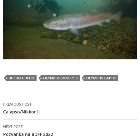
HUCHO HUCHO
OLYMPUS 8MM F/1.8
OLYMPUS E-M1 III
Post
PREVIOUS POST
navigation
Calypso/Nikkor II
NEXT POST
Pozvánka na BDFF 2022