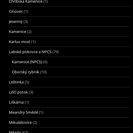
Chřibská Kamenice
(1)
Cínovec
(1)
Jesenný
(3)
Kamenice
(2)
Karluv most
(1)
Labské pískovce a NPCS
(79)
Kamenice (NPCS)
(6)
Oborský rybník
(10)
Leštinka
(5)
Liščí potok
(3)
Liškárna
(1)
Meandry Smědé
(1)
Mikulášovice
(2)
Milada
(67)