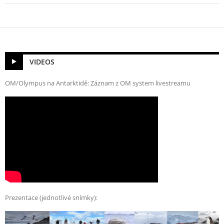
VIDEOS
OM/Olympus na Antarktidě: Záznam z OM system livestreamu
Prezentace (jednotlivé snímky):