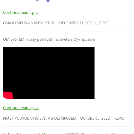
Continue reading
→
OM/OLYMPUS NA ANTARKTIDĚ
DECEMBER 11, 2023
JKEPIC
OM SYSTEM: Krásy podvodního světa s Olympusem
Continue reading
→
KRÁSY PODVODNÍHO SVĚTA S OLYMPUSEM
OCTOBER 5, 2022
JKEPIC