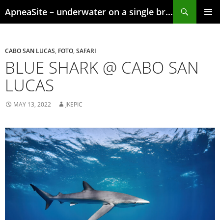
Skip
Search
ApneaSite – underwater on a single breath
to
content
PRIMAR
MENU
CABO SAN LUCAS
,
FOTO
,
SAFARI
BLUE SHARK @ CABO SAN
LUCAS
MAY 13, 2022
JKEPIC