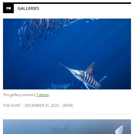
GALLERIES
This gallery contains
1 photo
.
THE HUNT
DECEMBER 31, 2025
JKEPIC