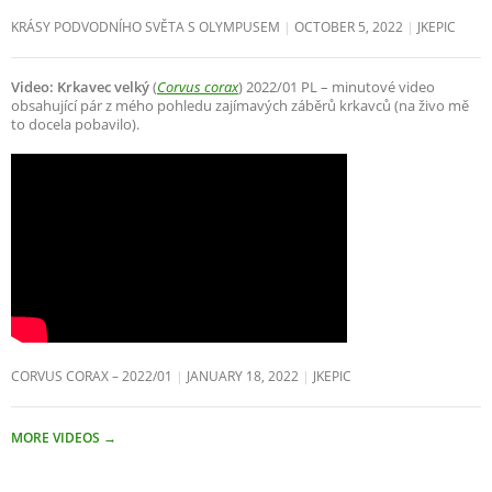
KRÁSY PODVODNÍHO SVĚTA S OLYMPUSEM
OCTOBER 5, 2022
JKEPIC
Video: Krkavec velký
(
Corvus corax
) 2022/01 PL – minutové video
obsahující pár z mého pohledu zajímavých záběrů krkavců (na živo mě
to docela pobavilo).
CORVUS CORAX – 2022/01
JANUARY 18, 2022
JKEPIC
MORE VIDEOS
→