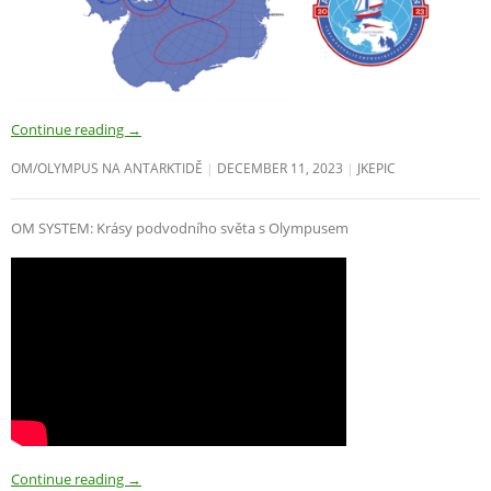
Continue reading
→
OM/OLYMPUS NA ANTARKTIDĚ
DECEMBER 11, 2023
JKEPIC
OM SYSTEM: Krásy podvodního světa s Olympusem
Continue reading
→