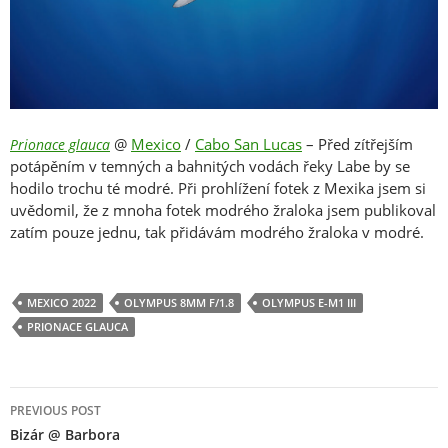
@
Mexico
/
Cabo San Lucas
– Před zítřejším
Prionace glauca
potápěním v temných a bahnitých vodách řeky Labe by se
hodilo trochu té modré. Při prohlížení fotek z Mexika jsem si
uvědomil, že z mnoha fotek modrého žraloka jsem publikoval
zatím pouze jednu, tak přidávám modrého žraloka v modré.
MEXICO 2022
OLYMPUS 8MM F/1.8
OLYMPUS E-M1 III
PRIONACE GLAUCA
Post
PREVIOUS POST
navigation
Bizár @ Barbora