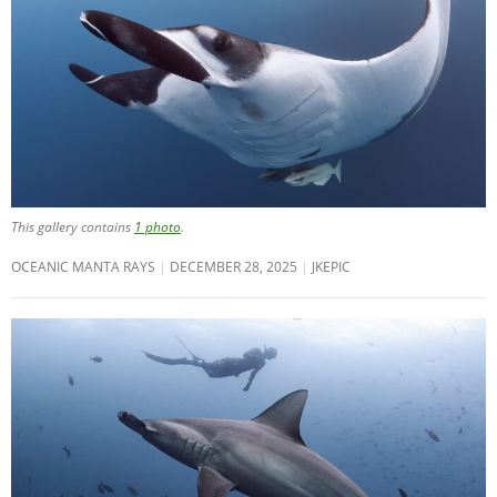
This gallery contains
1 photo
.
OCEANIC MANTA RAYS
DECEMBER 28, 2025
JKEPIC