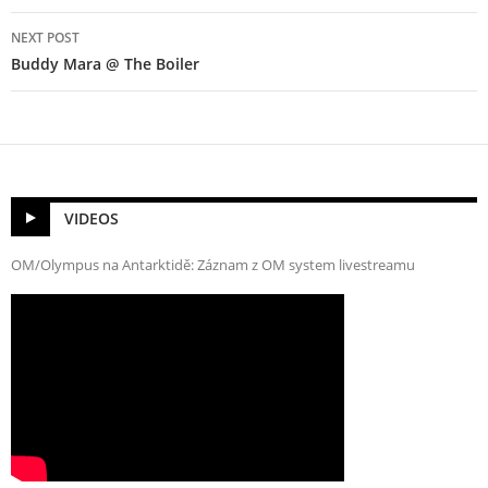
NEXT POST
Buddy Mara @ The Boiler
VIDEOS
OM/Olympus na Antarktidě: Záznam z OM system livestreamu