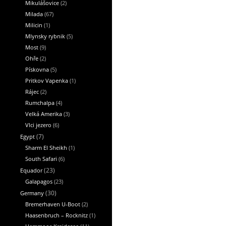
Mikulášovice
(2)
Milada
(67)
Milicin
(1)
Mlynsky rybnik
(5)
Most
(9)
Ohře
(2)
Pískovna
(5)
Pritkov Vapenka
(1)
Rájec
(2)
Rumchalpa
(4)
Velká Amerika
(3)
Vlci jezero
(6)
Egypt
(7)
Sharm El Sheikh
(1)
South Safari
(6)
Equador
(23)
Galapagos
(23)
Germany
(30)
Bremerhaven U-Boot
(2)
Haasenbruch – Rocknitz
(1)