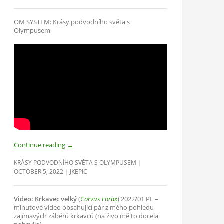
OM SYSTEM: Krásy podvodního světa s
Olympusem
Continue reading
→
KRÁSY PODVODNÍHO SVĚTA S OLYMPUSEM
OCTOBER 5, 2022
JKEPIC
Video: Krkavec velký
(
Corvus corax
) 2022/01 PL –
minutové video obsahující pár z mého pohledu
zajímavých záběrů krkavců (na živo mě to docela