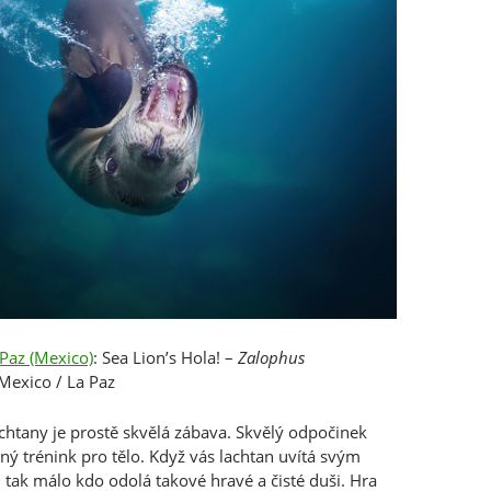
 Paz (Mexico)
: Sea Lion’s Hola! –
Zalophus
Mexico / La Paz
chtany je prostě skvělá zábava. Skvělý odpočinek
ný trénink pro tělo. Když vás lachtan uvítá svým
 tak málo kdo odolá takové hravé a čisté duši. Hra