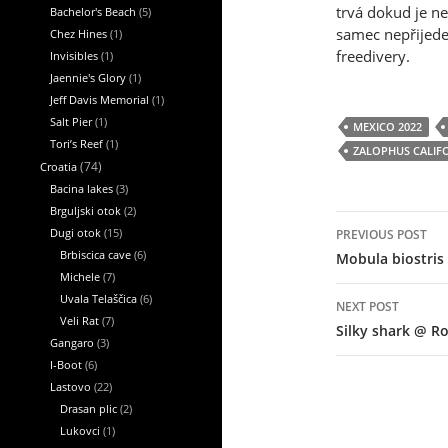
trvá dokud je n
Bachelor's Beach
(5)
samec nepřijede
Chez Hines
(1)
freedivery.
Invisibles
(1)
Jaennie's Glory
(1)
Jeff Davis Memorial
(1)
Salt Pier
(1)
MEXICO 2022
Tori’s Reef
(1)
ZALOPHUS CALIF
Croatia
(74)
Bacina lakes
(3)
Brguljski otok
(2)
Post
Dugi otok
(15)
PREVIOUS POST
navigation
Brbiscica cave
(6)
Mobula biostris
Michele
(7)
Uvala Telaščica
(6)
NEXT POST
Veli Rat
(7)
Silky shark @ Ro
Gangaro
(3)
I-Boot
(6)
Lastovo
(22)
Drasan plic
(2)
Lukovci
(1)