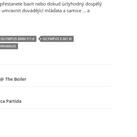
epřestanete bavit nebo dokud úctyhodný dospělý
 umravnit dovádějící mláďata a samice … a
OLYMPUS 8MM F/1.8
OLYMPUS E-M1 III
ORNIANUS
 @ The Boiler
ca Partida