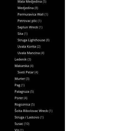
Mala Medjedina
(5)
Medjedina
(8)
Permuravica Wall
(1)
Petrovac plic
(1)
Saplun Wreck
(1)
Sita
(1)
Struga Lighthouse
(8)
Uvala Korita
(2)
Uvala Mancina
(4)
Ledenik
(3)
Makarska
(4)
Sveti Petar
(4)
Murter
(3)
Pag
(1)
Palagruza
(5)
Porer
(4)
Rogoznica
(5)
Šolta Ribolovac Wreck
(1)
Struga / Lastovo
(1)
Susac
(10)
Vis
(1)