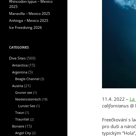
Rhincodon typus – Mexico
2025
Maravilla – Mexico 2025
Anhinga – Mexico 2025
Ice Freediving 2026
CATEGORIES
(560)
Dive Sites
Antarctica
(15)
Argentina
(5)
Beagle Channel
(3)
Austria
(21)
Gruner see
(1)
11.4. 2022 –
La
Niederosterreich
(18)
californianu
s @ 
Lunzer See
(1)
Traun
(1)
Freečkování s la
Traunfall
(2)
pro duši a nároč
Bonaire
(15)
typickým “Hola”,
Angel City
(2)