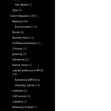
Teti Wreck
(1)
Zirje
(3)
Czech Republic
(301)
Barbora
(99)
Environment
(19)
Borek
(6)
Borena Hora
(12)
Chřibská Kamenice
(1)
Cínovec
(1)
Jesenný
(3)
Kamenice
(2)
Karluv most
(1)
Labské pískovce a NPCS
(79)
Kamenice (NPCS)
(6)
Oborský rybník
(10)
Leštinka
(5)
Liščí potok
(3)
Liškárna
(1)
Meandry Smědé
(1)