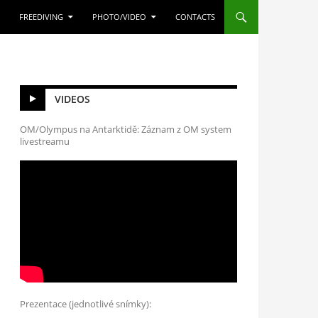
FREEDIVING
PHOTO/VIDEO
CONTACTS
VIDEOS
OM/Olympus na Antarktidě: Záznam z OM system
livestreamu
Prezentace (jednotlivé snímky):