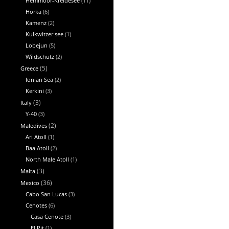
Hemmoor-Kreidesee
(11)
Horka
(6)
Kamenz
(2)
Kulkwitzer see
(1)
Lobejun
(5)
Wildschutz
(2)
Greece
(5)
Ionian Sea
(2)
Kerkini
(3)
Italy
(3)
Y-40
(3)
Maledives
(2)
Ari Atoll
(1)
Baa Atoll
(2)
North Male Atoll
(1)
Malta
(3)
Mexico
(36)
Cabo San Lucas
(3)
Cenotes
(6)
Casa Cenote
(3)
El Pit
(1)