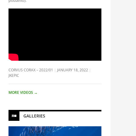
pobavilo).
CORVUS CORAX – 2022/01
JANUARY 18, 2022
JKEPIC
MORE VIDEOS
→
GALLERIES