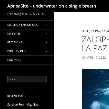
Search
ApneaSite – underwater on a single breath
Skip
Freediving PHOTO & VIDEO
to
content
STORIES & EXPEDITIONS
FOTO
,
LA PAZ
,
SAFA
DIVE SITES
ZALOP
FREEDIVING
LA PAZ
PHOTO/VIDEO
APRIL 17, 2022
CONTACTS
Search
for:
RECENT POSTS
Sardine Run – Mag Bay