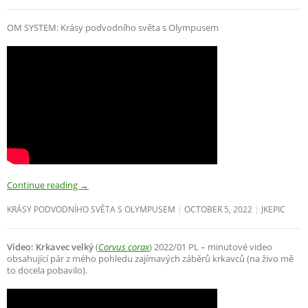
OM SYSTEM: Krásy podvodního světa s Olympusem
Continue reading
→
KRÁSY PODVODNÍHO SVĚTA S OLYMPUSEM
OCTOBER 5, 2022
JKEPIC
Video: Krkavec velký
(
Corvus corax
) 2022/01 PL – minutové video
obsahující pár z mého pohledu zajímavých záběrů krkavců (na živo mě
to docela pobavilo).