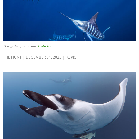
This gallery contains
1 photo
.
THE HUNT
DECEMBER 31, 2025
JKEPIC