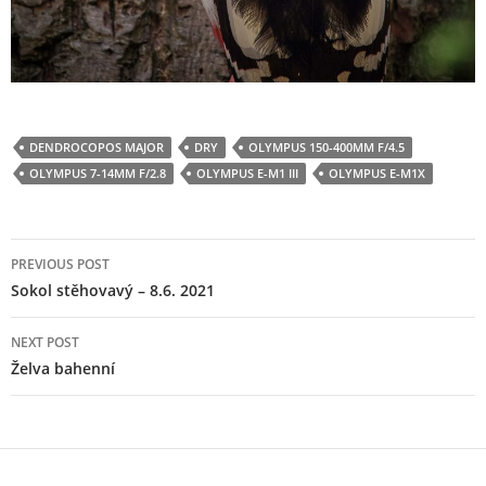
DENDROCOPOS MAJOR
DRY
OLYMPUS 150-400MM F/4.5
OLYMPUS 7-14MM F/2.8
OLYMPUS E-M1 III
OLYMPUS E-M1X
Post
PREVIOUS POST
navigation
Sokol stěhovavý – 8.6. 2021
NEXT POST
Želva bahenní