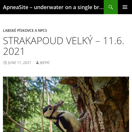
Skip
Search
ApneaSite – underwater on a single breath
to
content
PRIMAR
MENU
LABSKÉ PÍSKOVCE A NPCS
STRAKAPOUD VELKÝ – 11.6.
2021
JUNE 11, 2021
JKEPIC