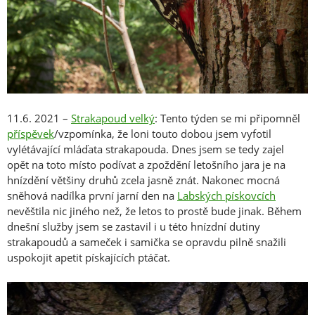
11.6. 2021 –
Strakapoud velký
: Tento týden se mi připomněl
příspěvek
/vzpomínka, že loni touto dobou jsem vyfotil
vylétávající mláďata strakapouda. Dnes jsem se tedy zajel
opět na toto místo podívat a zpoždění letošního jara je na
hnízdění většiny druhů zcela jasně znát. Nakonec mocná
sněhová nadílka první jarní den na
Labských pískovcích
nevěštila nic jiného než, že letos to prostě bude jinak. Během
dnešní služby jsem se zastavil i u této hnízdní dutiny
strakapoudů a sameček i samička se opravdu pilně snažili
uspokojit apetit pískajících ptáčat.