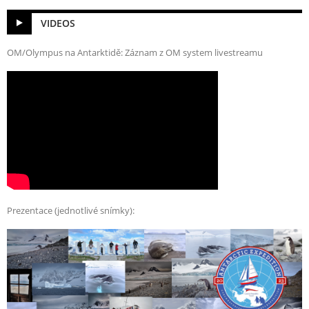
VIDEOS
OM/Olympus na Antarktidě: Záznam z OM system livestreamu
Prezentace (jednotlivé snímky):