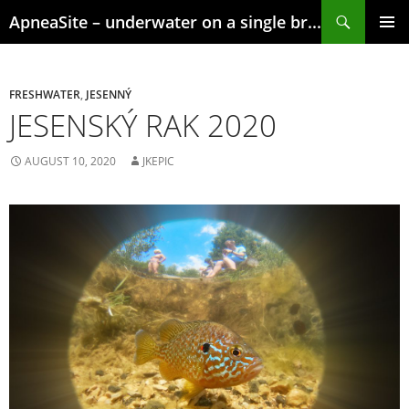
Skip
Search
ApneaSite – underwater on a single breath
to
content
PRIMAR
MENU
FRESHWATER
,
JESENNÝ
JESENSKÝ RAK 2020
AUGUST 10, 2020
JKEPIC