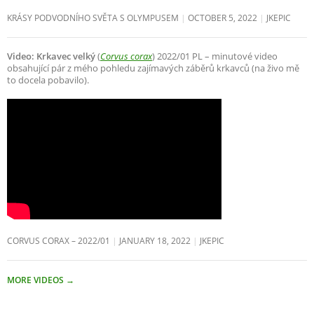
KRÁSY PODVODNÍHO SVĚTA S OLYMPUSEM
OCTOBER 5, 2022
JKEPIC
Video: Krkavec velký
(
Corvus corax
) 2022/01 PL – minutové video
obsahující pár z mého pohledu zajímavých záběrů krkavců (na živo mě
to docela pobavilo).
CORVUS CORAX – 2022/01
JANUARY 18, 2022
JKEPIC
MORE VIDEOS
→