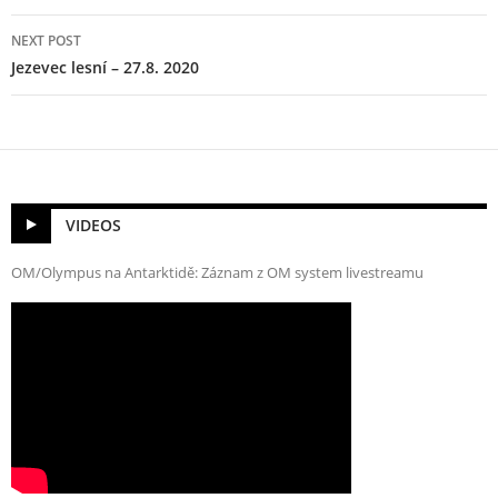
NEXT POST
Jezevec lesní – 27.8. 2020
VIDEOS
OM/Olympus na Antarktidě: Záznam z OM system livestreamu