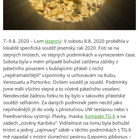
7.-9.8. 2020 – Lom
Jesenný
: V sobotu 8.8. 2020 proběhla v
lokalitě specifická soutěž Jesenský rak 2020. Fotí se na
stejných místech, ve stejných podmínkách a vymezeném čase.
Sobota byla v mém případě bohužel zatížena zážitky z
pátečního posezení s bublajícími přáteli z nichž
„nejdramatičtější“ vzpomínky si uchovávám na Kubu,
Venezuelu a Portoriko. Ovšem soutěž je soutěž. Podmínky
jsme měli všichni stejné a to včetně pátečního veselení.
Neodevzdat žádnou fotku to by bylo v takovéto přátelské
soutěži selháním. Za daných podmínek jsem necítil jako
nejvhodnější jít do vody s plnotučnou UW sestavou nebo s
freediverskou výstrojí. Plavky, maska,
kompakt TG-6
a na
zádech „ozvěny Karibiku“. Viditelnost na lomu byla bohužel
tristní a jediný „zajímavý“ záběr v těchto podmínkách s TG-6
mě napadal s místní slunečnicí pestrou (Lepomis gibbosus –