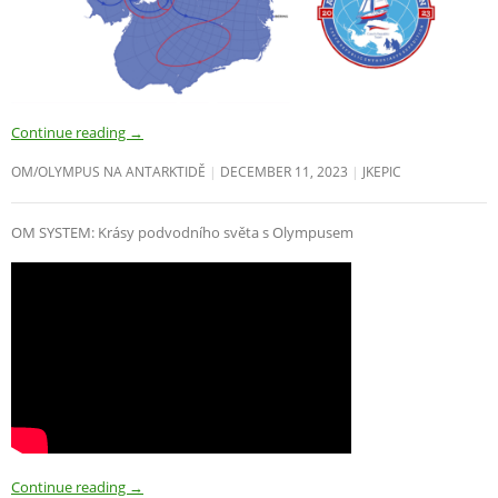
Continue reading
→
OM/OLYMPUS NA ANTARKTIDĚ
DECEMBER 11, 2023
JKEPIC
OM SYSTEM: Krásy podvodního světa s Olympusem
Continue reading
→