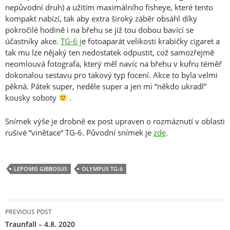
nepůvodní druh) a užitím maximálního fisheye, které tento
kompakt nabízí, tak aby extra široký záběr obsáhl díky
pokročilé hodině i na břehu se již tou dobou bavící se
účastníky akce.
TG-6 j
e fotoaparát velikosti krabičky cigaret a
tak mu lze nějaký ten nedostatek odpustit, což samozřejmě
neomlouvá fotografa, který měl navíc na břehu v kufru téměř
dokonalou sestavu pro takový typ focení. Akce to byla velmi
pěkná. Pátek super, neděle super a jen mi “někdo ukradl”
kousky soboty
.
Snímek výše je drobně ex post upraven o rozmáznutí v oblasti
rušivé “vinětace“ TG-6. Původní snímek je
zde
.
LEPOMIS GIBBOSUS
OLYMPUS TG-6
Post
PREVIOUS POST
navigation
Traunfall – 4.8. 2020