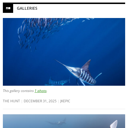
GALLERIES
This gallery contains
1 photo
.
THE HUNT
DECEMBER 31, 2025
JKEPIC