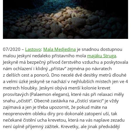
07/2020 –
Lastovo
:
Mala Medjedina
je snadnou dostupnou
malou jeskyní nedaleko přístavního mola
majáku Struga
.
Jeskyně má bezpečný přívod čerstvého vzduchu a poskytovala
nám ochlazení i klidný „přístav“ zejména po návratech
z delších cest a ponorů. Dno necelé dvě desítky metrů dlouhé
a velmi úzké jeskyně se nachází v nejhlubších místech jen ve 4
metrech hloubky. Jeskyni obývá menší kolonie krevet
prosvítavých (Palaemon elegans), které nás při relaxaci měly
snahu „očistit“. Obecně zastávka na „čistící stanici“ je vždy
zajímavá a jen je třeba upozornit, že pokud máte na
neoprenovém obleku díry pro dokonalé zatopení uší, tak
nečekané čistění ucha krevetou, která na vás naplave zezadu
není úplně příjemný zážitek. Krevetky, ale jinak předvádějí