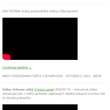
OM SYSTEM: Krásy podvodního světa s Olympusem
Continue reading
→
KRÁSY PODVODNÍHO SVĚTA S OLYMPUSEM
OCTOBER 5, 2022
JKEPIC
Video: Krkavec velký
(
Corvus corax
) 2022/01 PL – minutové video
obsahující pár z mého pohledu zajímavých záběrů krkavců (na živo mě
to docela pobavilo).