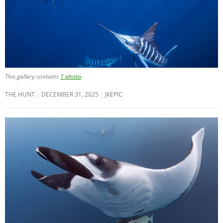
This gallery contains
1 photo
.
THE HUNT
DECEMBER 31, 2025
JKEPIC