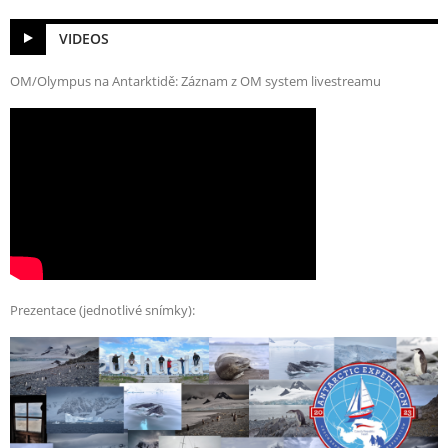
VIDEOS
OM/Olympus na Antarktidě: Záznam z OM system livestreamu
Prezentace (jednotlivé snímky):