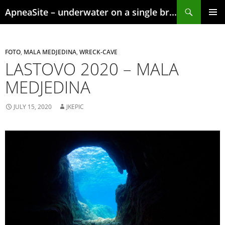
Skip
Search
ApneaSite – underwater on a single breath
to
content
PRIMAR
MENU
FOTO
,
MALA MEDJEDINA
,
WRECK-CAVE
LASTOVO 2020 – MALA
MEDJEDINA
JULY 15, 2020
JKEPIC