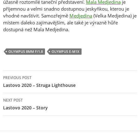
úžasně roztomilé taneční představení.
Mala Medjedina
je
příjemnou a velmi snadno dostupnou jeskyňkou, kterou je
vhodné navštívit. Samozřejmě
Medjedina
(Velka Medjedina) je
místem daleko zajímavějším, ale také je výrazně hůře
dostupná než Mala Medjedina.
OLYMPUS 8MM F/1.8
OLYMPUS E-M1X
Post
PREVIOUS POST
navigation
Lastovo 2020 – Struga Lighthouse
NEXT POST
Lastovo 2020 – Story