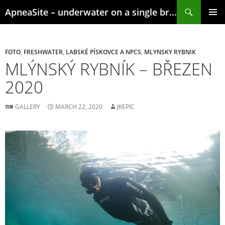
Skip
Search
ApneaSite – underwater on a single breath
to
content
PRIMAR
MENU
FOTO
,
FRESHWATER
,
LABSKÉ PÍSKOVCE A NPCS
,
MLYNSKY RYBNIK
MLÝNSKÝ RYBNÍK – BŘEZEN
2020
GALLERY
MARCH 22, 2020
JKEPIC