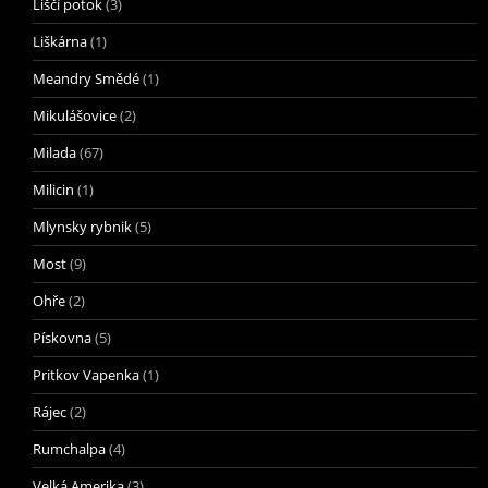
Liščí potok
(3)
Liškárna
(1)
Meandry Smědé
(1)
Mikulášovice
(2)
Milada
(67)
Milicin
(1)
Mlynsky rybnik
(5)
Most
(9)
Ohře
(2)
Pískovna
(5)
Pritkov Vapenka
(1)
Rájec
(2)
Rumchalpa
(4)
Velká Amerika
(3)