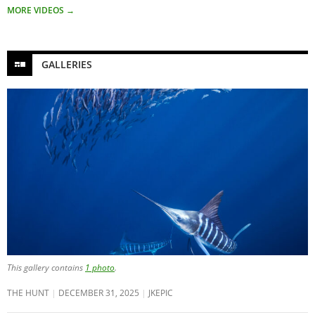
MORE VIDEOS
→
GALLERIES
This gallery contains
1 photo
.
THE HUNT
DECEMBER 31, 2025
JKEPIC