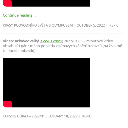
Continue reading
→
KRÁSY PODVODNÍHO SVĚTA S OLYMPUSEM
OCTOBER 5, 2022
JKEPIC
Video: Krkavec velký
(
Corvus corax
) 2022/01 PL – minutové video
obsahující pár z mého pohledu zajímavých záběrů krkavců (na živo mě
to docela pobavilo).
CORVUS CORAX – 2022/01
JANUARY 18, 2022
JKEPIC