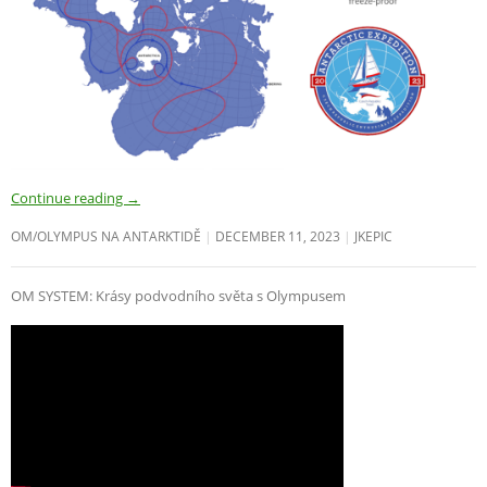
Continue reading
→
OM/OLYMPUS NA ANTARKTIDĚ
DECEMBER 11, 2023
JKEPIC
OM SYSTEM: Krásy podvodního světa s Olympusem