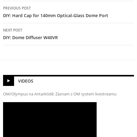
Post
PREVIOUS POST
navigation
DIY: Hard Cap for 140mm Optical-Glass Dome Port
NEXT POST
DIY: Dome Diffuser W40VR
VIDEOS
OM/Olympus na Antarktidě: Záznam z OM system livestreamu