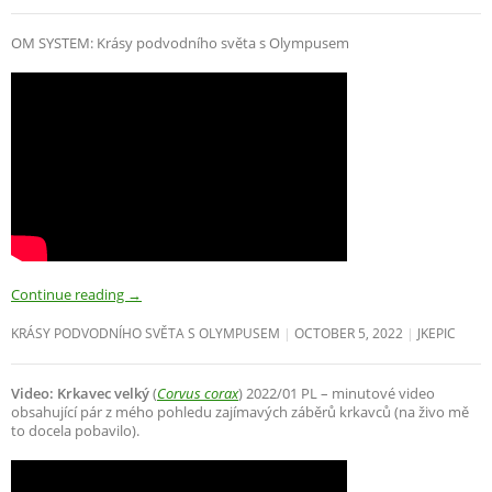
OM SYSTEM: Krásy podvodního světa s Olympusem
Continue reading
→
KRÁSY PODVODNÍHO SVĚTA S OLYMPUSEM
OCTOBER 5, 2022
JKEPIC
Video: Krkavec velký
(
Corvus corax
) 2022/01 PL – minutové video
obsahující pár z mého pohledu zajímavých záběrů krkavců (na živo mě
to docela pobavilo).