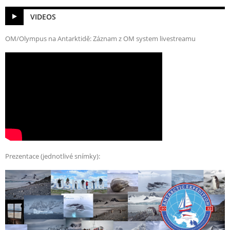
VIDEOS
OM/Olympus na Antarktidě: Záznam z OM system livestreamu
Prezentace (jednotlivé snímky):