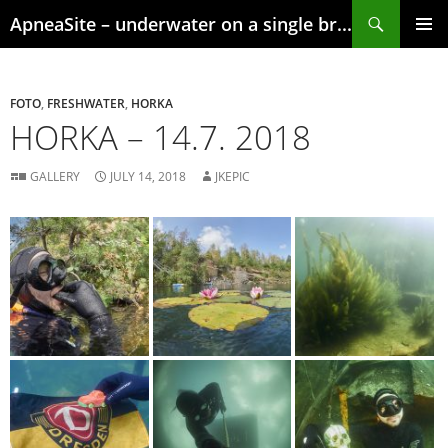
Skip
Search
ApneaSite – underwater on a single breath
to
content
PRIMAR
MENU
FOTO
,
FRESHWATER
,
HORKA
HORKA – 14.7. 2018
GALLERY
JULY 14, 2018
JKEPIC