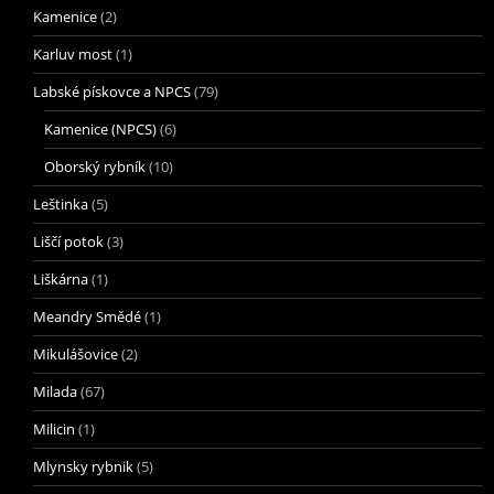
Kamenice
(2)
Karluv most
(1)
Labské pískovce a NPCS
(79)
Kamenice (NPCS)
(6)
Oborský rybník
(10)
Leštinka
(5)
Liščí potok
(3)
Liškárna
(1)
Meandry Smědé
(1)
Mikulášovice
(2)
Milada
(67)
Milicin
(1)
Mlynsky rybnik
(5)