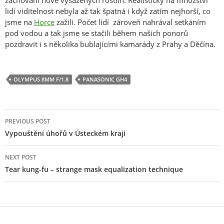
lidí viditelnost nebyla až tak špatná i když zatím nejhorší, co
jsme na
Horce
zažili. Počet lidí zároveň nahrával setkáním
pod vodou a tak jsme se stačili během našich ponorů
pozdravit i s několika bublajícími kamarády z Prahy a Děčína.
OLYMPUS 8MM F/1.8
PANASONIC GH4
Post
PREVIOUS POST
navigation
Vypouštění úhořů v Ústeckém kraji
NEXT POST
Tear kung-fu – strange mask equalization technique