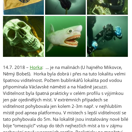
14.7. 2018 –
Horka
: … je na malinách (U hajného Mikovce,
Němý Bobeš). Horka byla dobrá i přes na tuto lokalitu velmi
špatnou viditelnost. Počtem bublinkářů lokalita pod vodou
připomínala Václavské náměstí a na hladině jacuzzi.
Viditelnost byla špatná prakticky v celém profilu s výjimkou
jen pár ojedinělých míst. V extrémních případech se
viditelnost pohybovala jen kolem 2-3m např. v nejhlubším
místě pod apnea platformou. V místech s lepší viditelností se
tato pohybovala do 5m. Na lokalitě jsou instalovány nové bílé
bóje “omezující” vstup do těch nejhezčích míst a to v zájmu
zachování nově vysazených rostlin. Realisticky na množství