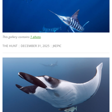
This gallery contains
1 photo
.
THE HUNT
DECEMBER 31, 2025
JKEPIC