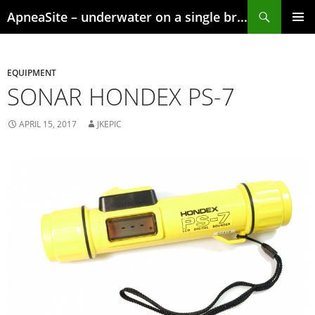
Skip
Search
ApneaSite – underwater on a single breath
to
content
PRIMAR
MENU
EQUIPMENT
SONAR HONDEX PS-7
APRIL 15, 2017
JKEPIC