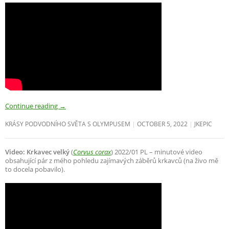
Continue reading
→
KRÁSY PODVODNÍHO SVĚTA S OLYMPUSEM
OCTOBER 5, 2022
JKEPIC
Video: Krkavec velký
(
Corvus corax
) 2022/01 PL – minutové video
obsahující pár z mého pohledu zajímavých záběrů krkavců (na živo mě
to docela pobavilo).