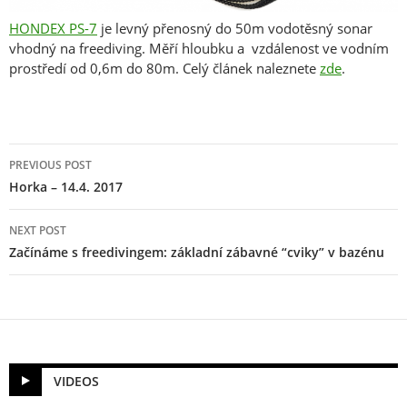
HONDEX PS-7
je levný přenosný do 50m vodotěsný sonar
vhodný na freediving. Měří hloubku a vzdálenost ve vodním
prostředí od 0,6m do 80m. Celý článek naleznete
zde
.
Post
PREVIOUS POST
navigation
Horka – 14.4. 2017
NEXT POST
Začínáme s freedivingem: základní zábavné “cviky” v bazénu
VIDEOS