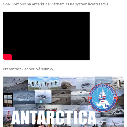
OM/Olympus na Antarktidě: Záznam z OM system livestreamu
Prezentace (jednotlivé snímky):