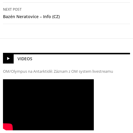
NEXT POST
Bazén Neratovice – Info (CZ)
VIDEOS
OM/Olympus na Antarktidě: Záznam z OM system livestreamu