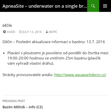
Skip
Search
ApneaSite – underwater on a single breath
to
content
PRIMAR
MENU
DĚČÍN
ASIDE
JULY 13, 2016
JKEPIC
Děčín – Poslední aktualizace informací o bazénu: 13.7. 2016
Plavání s ploutvemi je povoleno od pondělí do čtvrtka mezi
19:00-20:00 hodinou ve vnitřním 25m bazénu (plavčík
vám vyhradí vlastní dráhu).
Stránky provozovatele areálu:
http://www.aquaparkdecin.cz/
Post
PREVIOUS POST
navigation
Bazén Mělník – Info (CZ)