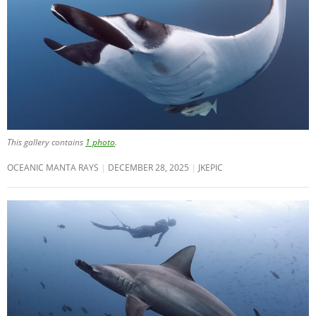
This gallery contains
1 photo
.
OCEANIC MANTA RAYS
DECEMBER 28, 2025
JKEPIC