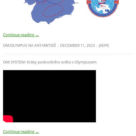
Continue reading
→
OM/OLYMPUS NA ANTARKTIDĚ
DECEMBER 11, 2023
JKEPIC
OM SYSTEM: Krásy podvodního světa s Olympusem
Continue reading
→