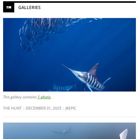
GALLERIES
This gallery contains
1 photo
.
THE HUNT
DECEMBER 31, 2025
JKEPIC