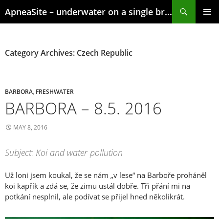
Skip
Search
ApneaSite – underwater on a single breath
to
content
PRIMAR
MENU
Category Archives: Czech Republic
BARBORA
,
FRESHWATER
BARBORA – 8.5. 2016
MAY 8, 2016
Subject: Koi and water pollution
Už loni jsem koukal, že se nám „v lese“ na Barboře proháněl
koi kapřík a zdá se, že zimu ustál dobře. Tři přání mi na
potkání nesplnil, ale podívat se přijel hned několikrát.