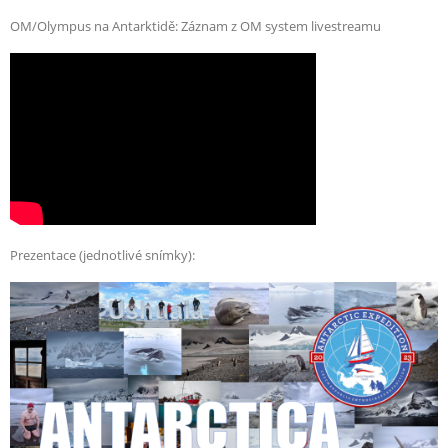
OM/Olympus na Antarktidě: Záznam z OM system livestreamu
Prezentace (jednotlivé snímky):