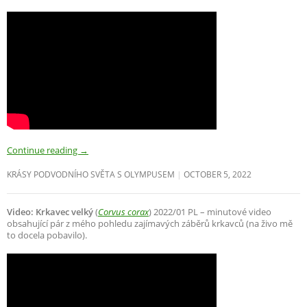
Continue reading
→
KRÁSY PODVODNÍHO SVĚTA S OLYMPUSEM
OCTOBER 5, 2022
Video: Krkavec velký
(
Corvus corax
) 2022/01 PL – minutové video
obsahující pár z mého pohledu zajímavých záběrů krkavců (na živo mě
to docela pobavilo).