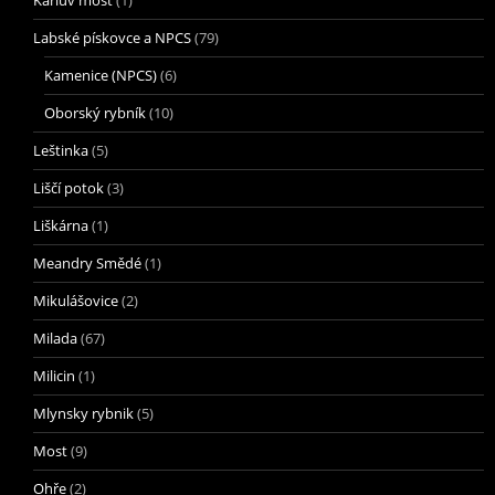
Karluv most
(1)
Labské pískovce a NPCS
(79)
Kamenice (NPCS)
(6)
Oborský rybník
(10)
Leštinka
(5)
Liščí potok
(3)
Liškárna
(1)
Meandry Smědé
(1)
Mikulášovice
(2)
Milada
(67)
Milicin
(1)
Mlynsky rybnik
(5)
Most
(9)
Ohře
(2)