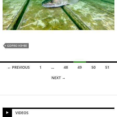
GOPRO H3+BE
Posts
← PREVIOUS
1
…
48
49
50
51
navigation
NEXT →
VIDEOS